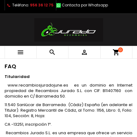
Teléfono:
956 36 12 75
Contacta por Whatsapp
0



shopping_cart
FAQ
Titularidad
www.recambiosjuradojune.es es un dominio en Internet
propiedad de Recambios Jurado S.L. con CIF: B11407160 con
domicilio en C/ Barrameda 50.
11.540 Sanlúcar de Barrameda. (Cádiz) España (en adelante el
Titular). Registro Mercantil de Cádiz, al Tomo: 1156, Libro: 0, Folio:
104, Sección: 8, Hoja:
CA -13251, inscripción 1ª.
Recambios Jurado S.L. es una empresa que ofrece un servicio