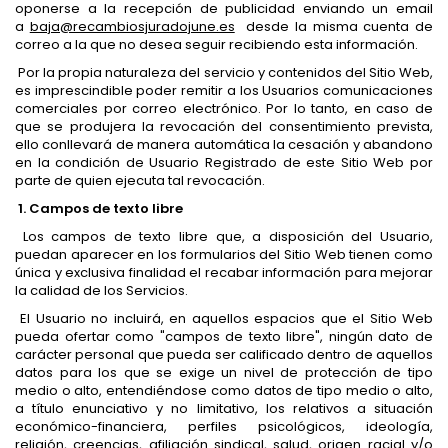
oponerse a la recepción de publicidad enviando un email
a
baja@recambiosjuradojune.es
desde la misma cuenta de
correo a la que no desea seguir recibiendo esta información.
Por la propia naturaleza del servicio y contenidos del Sitio Web,
es imprescindible poder remitir a los Usuarios comunicaciones
comerciales por correo electrónico. Por lo tanto, en caso de
que se produjera la revocación del consentimiento prevista,
ello conllevará de manera automática la cesación y abandono
en la condición de Usuario Registrado de este Sitio Web por
parte de quien ejecuta tal revocación.
1. Campos de texto libre
Los campos de texto libre que, a disposición del Usuario,
puedan aparecer en los formularios del Sitio Web tienen como
única y exclusiva finalidad el recabar información para mejorar
la calidad de los Servicios.
El Usuario no incluirá, en aquellos espacios que el Sitio Web
pueda ofertar como "campos de texto libre", ningún dato de
carácter personal que pueda ser calificado dentro de aquellos
datos para los que se exige un nivel de protección de tipo
medio o alto, entendiéndose como datos de tipo medio o alto,
a título enunciativo y no limitativo, los relativos a situación
económico-financiera, perfiles psicológicos, ideología,
religión, creencias, afiliación sindical, salud, origen racial y/o