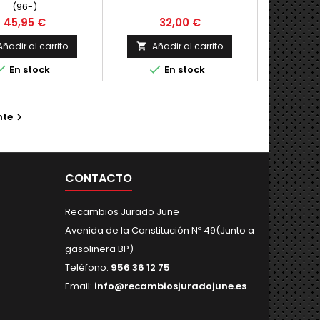
(96-)
Precio
Precio
45,95 €
32,00 €
Añadir al carrito
Añadir al carrito



En stock
En stock
nte

CONTACTO
Recambios Jurado June
Avenida de la Constitución Nº 49(Junto a
gasolinera BP)
Teléfono:
956 36 12 75
Email:
info@recambiosjuradojune.es