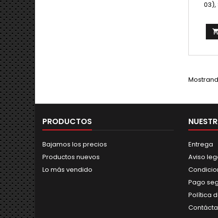
03),
www/St
Mostrando
PRODUCTOS
NUESTR
Bajamos los precios
Entrega
Productos nuevos
Aviso leg
Lo más vendido
Condicio
Pago se
Política 
Contáct