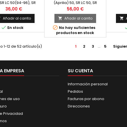
 SR LC 50(94-96), SR
(Aprilia) 50, SR LC 50, SR
ealth/Racing (97-01)
www/Stealth/Racing
Precio
Precio
36,00 €
56,00 €
(Minarelli) 50
Añadir al carrito
Añadir al carrito





En stock
No hay suficientes
productos en stock
 1-12 de 52 artículo(s)
1
2
3
…
5
Siguie
A EMPRESA
SU CUENTA
Información personal
al
Pedidos
nes de uso
Facturas por abono
guro
Direcciones
de Privacidad
anos