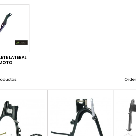
ETE LATERAL
MOTO
roductos.
Orden