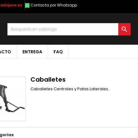
radojune.es
Contacta por Whatsapp

ACTO
ENTREGA
FAQ
Caballetes
Caballetes Centrales y Patas Laterales.
gorías