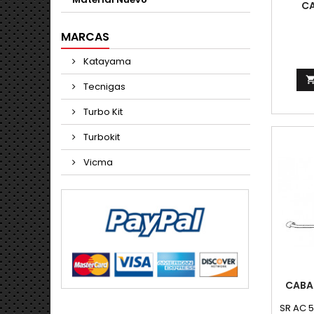
CA
MARCAS
Katayama
Tecnigas
Turbo Kit
Turbokit
Vicma
CABAL
SR AC 5