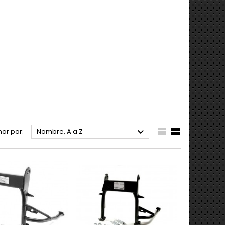



ar por:
Nombre, A a Z