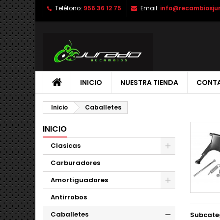
Teléfono:
956 36 12 75
Email:
info@recambiosju
INICIO
NUESTRA TIENDA
CONT
Inicio
Caballetes
INICIO
Clasicas
Carburadores
Amortiguadores
Antirrobos
Caballetes
Subcate