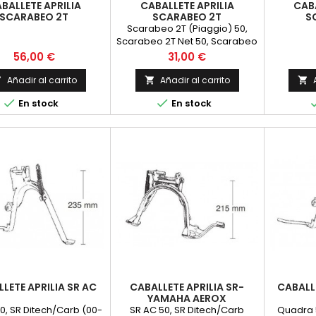
BALLETE APRILIA
CABALLETE APRILIA
CABA
SCARABEO 2T
SCARABEO 2T
S
Scarabeo 2T (Piaggio) 50,
Scarabeo 2T Net 50, Scarabeo
Street 50, SR Ditech 2T 50, SR
Precio
Precio
56,00 €
31,00 €
Factory 2T 50, SR Street 2T
Añadir al carrito
Añadir al carrito





En stock
En stock
LETE APRILIA SR AC
CABALLETE APRILIA SR-
CABALL
YAMAHA AEROX
0, SR Ditech/Carb (00-
SR AC 50, SR Ditech/Carb
Quadra 