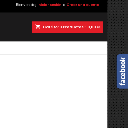
Bienvenido,
Iniciar sesión
o
Crear una cuenta
shopping_cart
Carrito:
0
Productos - 0,00 €