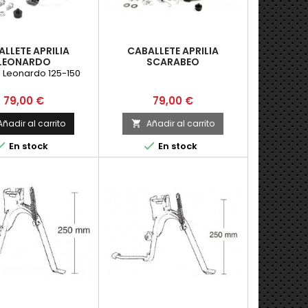
LLETE APRILIA
CABALLETE APRILIA
LEONARDO
SCARABEO
: Leonardo 125-150
Precio
Precio
79,00 €
79,00 €
Añadir al carrito
Añadir al carrito



En stock
En stock