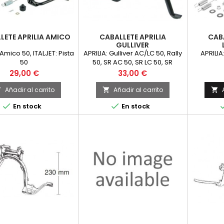
LETE APRILIA AMICO
CABALLETE APRILIA
CABA
GULLIVER
 Amico 50, ITALJET: Pista
APRILIA: Gulliver AC/LC 50, Rally
APRILIA
50
50, SR AC 50, SR LC 50, SR
www/Stealth/Racing
Precio
Precio
29,00 €
33,00 €
(Minarelli) 50
Añadir al carrito
Añadir al carrito





En stock
En stock