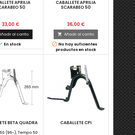
LLETE APRILIA
CABALLETE APRILIA
CARABEO 50
SCARABEO 50
Precio
Precio
33,00 €
36,00 €
Añadir al carrito
Añadir al carrito



En stock
No hay suficientes
productos en stock
ETE BETA QUADRA
CABALLETE CPI
50 (96-), Tempo 50