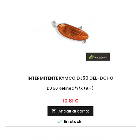
INTERMITENTE KYMCO DJ50 DEL-DCHO
DJ 50 Refined/Y/X (91-).
Precio
10,81 €
Añadir al carrito


En stock