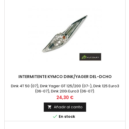
INTERMITENTE KYMCO DINK/YAGER DEL-DCHO
Dink 4T 50 (07), Dink Yager GT 125/200 (07-), Dink 125 Euro3
(06-07), Dink 200i Euro3 (06-07).
Precio
24,30 €
Añadir al carrito


En stock