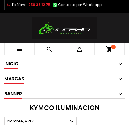
Teléfono:
956 36 12 75
Contacta por Whatsapp
0



shopping_cart
INICIO
MARCAS
BANNER
KYMCO ILUMINACION

Nombre, A a Z