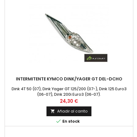
INTERMITENTE KYMCO DINK/YAGER GT DEL-DCHO
Dink 4T 50 (07), Dink Yager GT 125/200 (07-), Dink 125 Euro3
(06-07), Dink 200i Euro3 (06-07).
Precio
24,30 €
Añadir al carrito


En stock