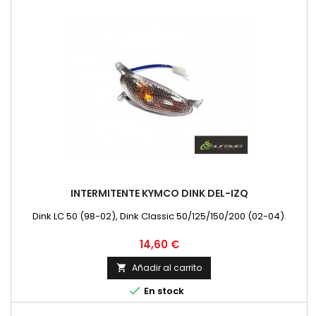
INTERMITENTE KYMCO DINK DEL-IZQ
Dink LC 50 (98-02), Dink Classic 50/125/150/200 (02-04).
Precio
14,60 €
Añadir al carrito


En stock