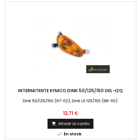
INTERMITENTE KYMCO DINK 50/125/150 DEL-IZQ
Dink 50/125/150 (97-02), Dink LX 125/150 (98-00).
Precio
12,71 €
Añadir al carrito


En stock