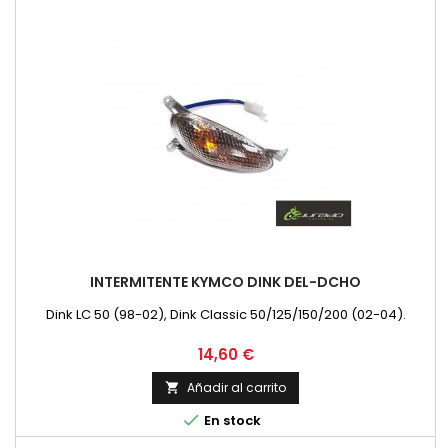
INTERMITENTE KYMCO DINK DEL-DCHO
Dink LC 50 (98-02), Dink Classic 50/125/150/200 (02-04).
Precio
14,60 €
Añadir al carrito


En stock