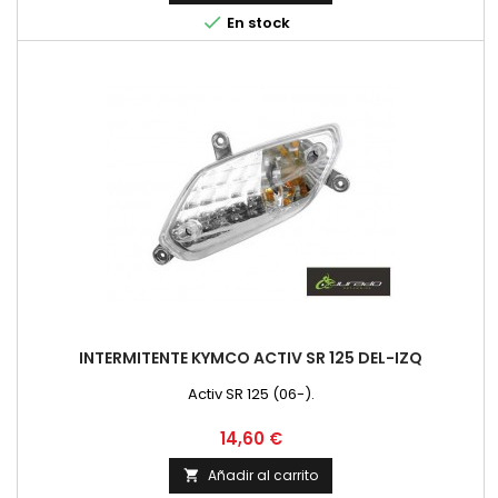

En stock
INTERMITENTE KYMCO ACTIV SR 125 DEL-IZQ
Activ SR 125 (06-).
Precio
14,60 €
Añadir al carrito
