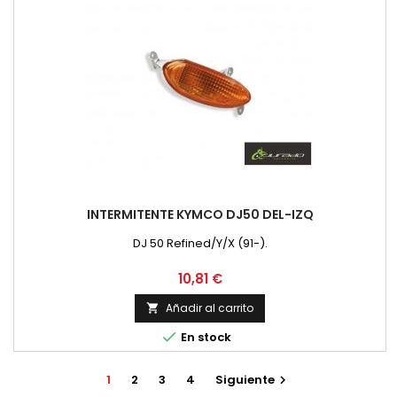
INTERMITENTE KYMCO DJ50 DEL-IZQ
DJ 50 Refined/Y/X (91-).
Precio
10,81 €
Añadir al carrito


En stock
1
2
3
4
Siguiente
