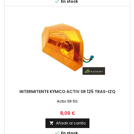

En stock
INTERMITENTE KYMCO ACTIV SR 125 TRAS-IZQ
Activ SR 50.
Precio
8,09 €
Añadir al carrito


En stock