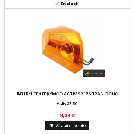

En stock
INTERMITENTE KYMCO ACTIV SR 125 TRAS-DCHO
Activ SR 50.
Precio
8,09 €
Añadir al carrito
