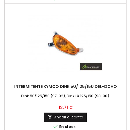
INTERMITENTE KYMCO DINK 50/125/150 DEL-DCHO
Dink 50/125/150 (97-02), Dink LX 125/150 (98-00).
Precio
12,71 €
Añadir al carrito


En stock