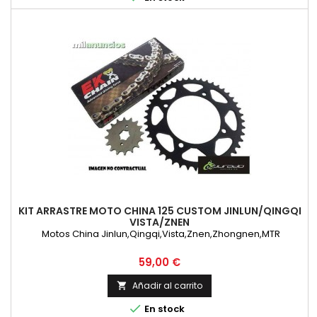
KIT ARRASTRE MOTO CHINA 125 CUSTOM JINLUN/QINGQI
VISTA/ZNEN
Motos China Jinlun,Qingqi,Vista,Znen,Zhongnen,MTR
Precio
59,00 €
Añadir al carrito


En stock