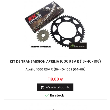
KIT DE TRANSMISION APRILIA 1000 RSV R (16-40-106)
Aprilia 1000 RSV R (16-40-106) (04-09)
Precio
118,00 €
Añadir al carrito


En stock