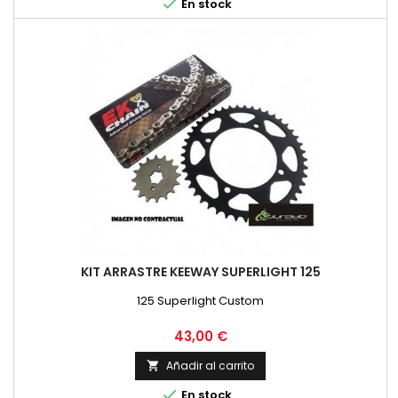

En stock
KIT ARRASTRE KEEWAY SUPERLIGHT 125
125 Superlight Custom
Precio
43,00 €
Añadir al carrito


En stock