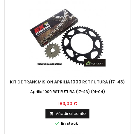
KIT DE TRANSMISION APRILIA 1000 RST FUTURA (17-43)
Aprilia 1000 RST FUTURA (17-43) (01-04)
Precio
183,00 €
Añadir al carrito


En stock