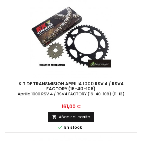
KIT DE TRANSMISION APRILIA 1000 RSV 4 / RSV4
FACTORY (16-40-108)
Aprilia 1000 RSV 4 / RSV4 FACTORY (16-40-108) (11-13)
Precio
161,00 €
Añadir al carrito


En stock