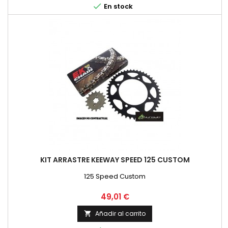

En stock
KIT ARRASTRE KEEWAY SPEED 125 CUSTOM
125 Speed Custom
Precio
49,01 €
Añadir al carrito
