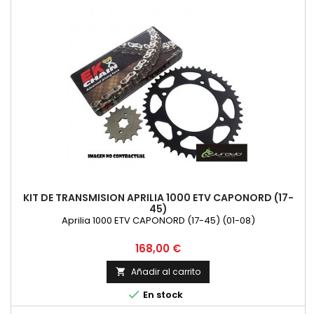
KIT DE TRANSMISION APRILIA 1000 ETV CAPONORD (17-
45)
Aprilia 1000 ETV CAPONORD (17-45) (01-08)
Precio
168,00 €
Añadir al carrito


En stock