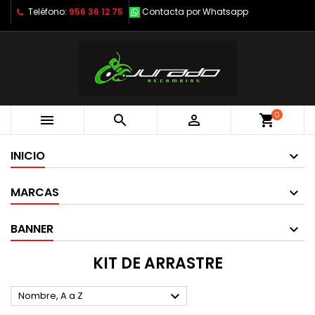
Teléfono:
956 36 12 75
Contacta por Whatsapp
0



shopping_cart
INICIO
MARCAS
BANNER
KIT DE ARRASTRE

Nombre, A a Z