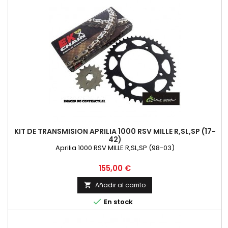
KIT DE TRANSMISION APRILIA 1000 RSV MILLE R,SL,SP (17-
42)
Aprilia 1000 RSV MILLE R,SL,SP (98-03)
Precio
155,00 €
Añadir al carrito


En stock