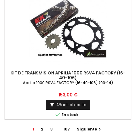
KIT DE TRANSMISION APRILIA 1000 RSV4 FACTORY (16-
40-106)
Aprilia 1000 RSV4 FACTORY (16-40-106) (09-14)
Precio
153,00 €
Añadir al carrito


En stock
1
2
3
…
167
Siguiente
