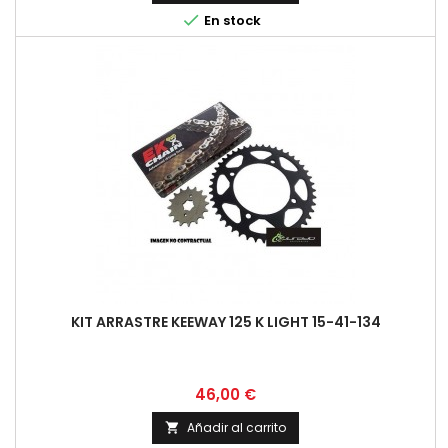

En stock
KIT ARRASTRE KEEWAY 125 K LIGHT 15-41-134
Precio
46,00 €
Añadir al carrito
