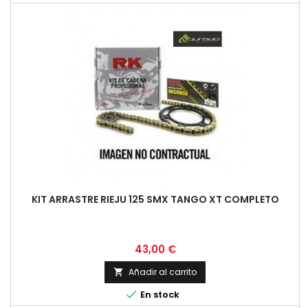
KIT ARRASTRE RIEJU 125 SMX TANGO XT COMPLETO
Precio
43,00 €
Añadir al carrito


En stock