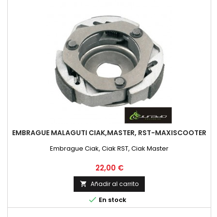
EMBRAGUE MALAGUTI CIAK,MASTER, RST-MAXISCOOTER
Embrague Ciak, Ciak RST, Ciak Master
Precio
22,00 €
Añadir al carrito


En stock