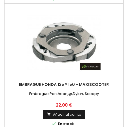
EMBRAGUE HONDA 125 Y 150 - MAXISCOOTER
Embrague Pantheon,@,Dylan, Scoopy
Precio
22,00 €
Añadir al carrito


En stock