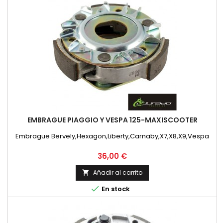
EMBRAGUE PIAGGIO Y VESPA 125-MAXISCOOTER
Embrague Bervely,Hexagon,Liberty,Carnaby,X7,X8,X9,Vespa
Precio
36,00 €
Añadir al carrito


En stock