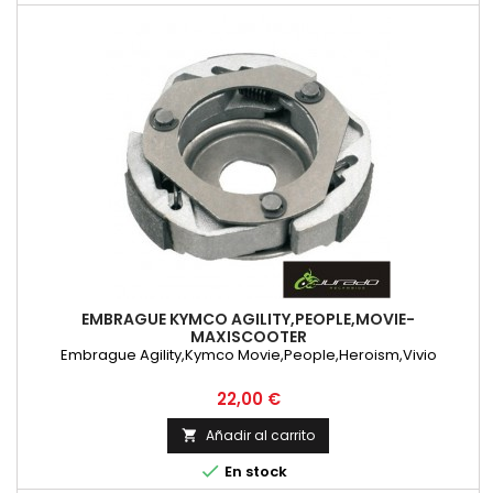
EMBRAGUE KYMCO AGILITY,PEOPLE,MOVIE-
MAXISCOOTER
Embrague Agility,Kymco Movie,People,Heroism,Vivio
Precio
22,00 €
Añadir al carrito


En stock