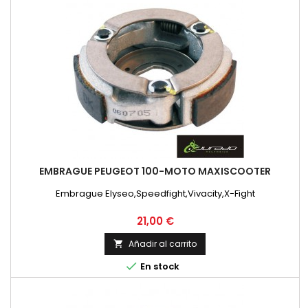
EMBRAGUE PEUGEOT 100-MOTO MAXISCOOTER
Embrague Elyseo,Speedfight,Vivacity,X-Fight
Precio
21,00 €
Añadir al carrito


En stock