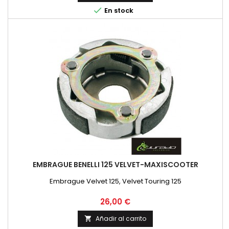

En stock
EMBRAGUE BENELLI 125 VELVET-MAXISCOOTER
Embrague Velvet 125, Velvet Touring 125
Precio
26,00 €
Añadir al carrito
