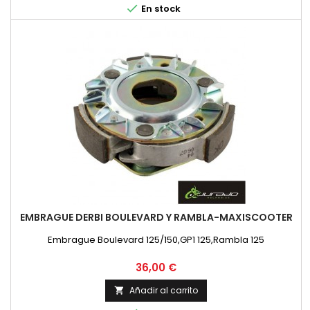

En stock
EMBRAGUE DERBI BOULEVARD Y RAMBLA-MAXISCOOTER
Embrague Boulevard 125/150,GP1 125,Rambla 125
Precio
36,00 €
Añadir al carrito
