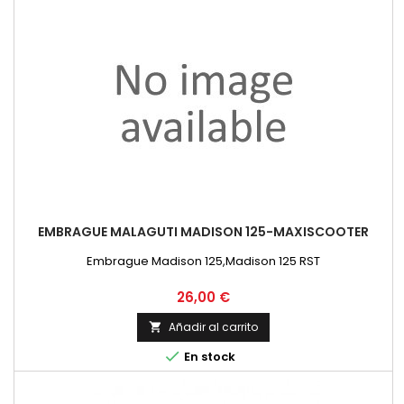
EMBRAGUE MALAGUTI MADISON 125-MAXISCOOTER
Embrague Madison 125,Madison 125 RST
Precio
26,00 €
Añadir al carrito


En stock