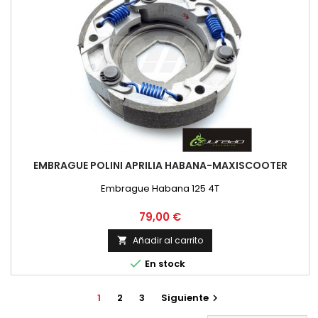
EMBRAGUE POLINI APRILIA HABANA-MAXISCOOTER
Embrague Habana 125 4T
Precio
79,00 €
Añadir al carrito


En stock
1
2
3
Siguiente
