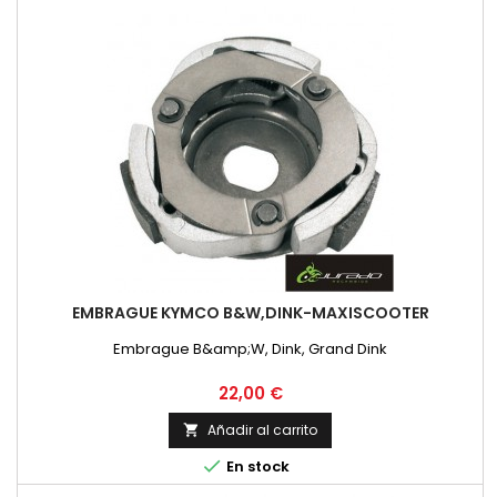
EMBRAGUE KYMCO B&W,DINK-MAXISCOOTER
Embrague B&amp;W, Dink, Grand Dink
Precio
22,00 €
Añadir al carrito


En stock