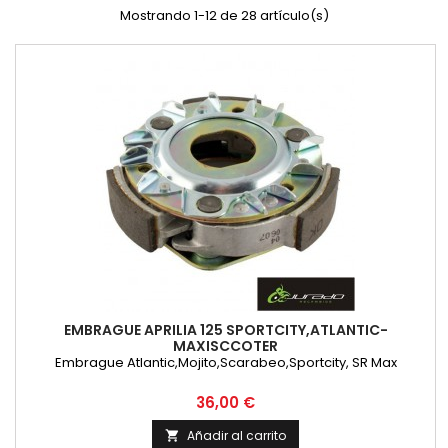
Mostrando 1-12 de 28 artículo(s)
EMBRAGUE APRILIA 125 SPORTCITY,ATLANTIC-
MAXISCCOTER
Embrague Atlantic,Mojito,Scarabeo,Sportcity, SR Max
Precio
36,00 €
Añadir al carrito
