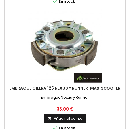

En stock
EMBRAGUE GILERA 125 NEXUS Y RUNNER-MAXISCOOTER
EmbragueNexus y Runner
Precio
35,00 €
Añadir al carrito


En stock