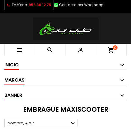
Teléfono:
956 36 12 75
Contacta por Whatsapp
0



shopping_cart
INICIO
MARCAS
BANNER
EMBRAGUE MAXISCOOTER

Nombre, A a Z