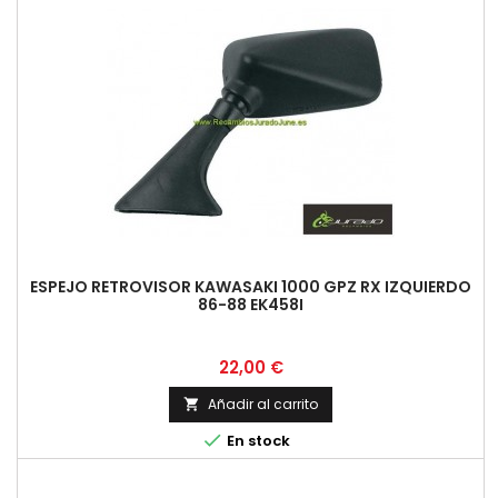
ESPEJO RETROVISOR KAWASAKI 1000 GPZ RX IZQUIERDO
86-88 EK458I
Precio
22,00 €
Añadir al carrito


En stock