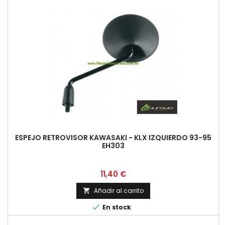
ESPEJO RETROVISOR KAWASAKI - KLX IZQUIERDO 93-95
EH303
Precio
11,40 €
Añadir al carrito


En stock