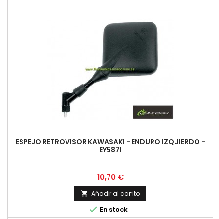
ESPEJO RETROVISOR KAWASAKI - ENDURO IZQUIERDO -
EY587I
Precio
10,70 €
Añadir al carrito


En stock