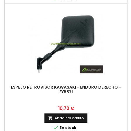
ESPEJO RETROVISOR KAWASAKI - ENDURO DERECHO -
EY587I
Precio
10,70 €
Añadir al carrito


En stock