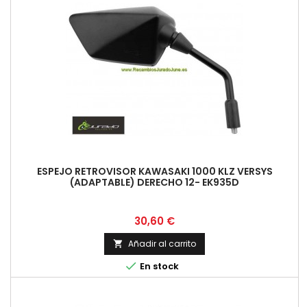
ESPEJO RETROVISOR KAWASAKI 1000 KLZ VERSYS
(ADAPTABLE) DERECHO 12- EK935D
Precio
30,60 €
Añadir al carrito


En stock