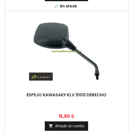

En stock
ESPEJO KAWASAKY KLV 1000 DERECHO
Precio
15,90 €
Añadir al carrito
