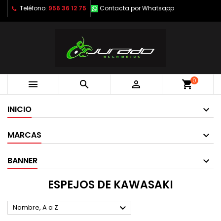
Teléfono:
956 36 12 75
Contacta por Whatsapp
0



shopping_cart
INICIO
MARCAS
BANNER
ESPEJOS DE KAWASAKI

Nombre, A a Z