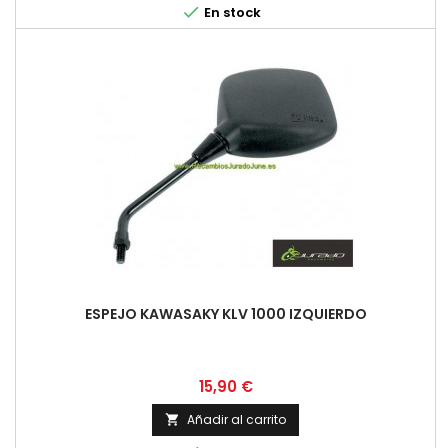

En stock
ESPEJO KAWASAKY KLV 1000 IZQUIERDO
Precio
15,90 €
Añadir al carrito
