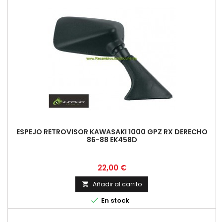
ESPEJO RETROVISOR KAWASAKI 1000 GPZ RX DERECHO
86-88 EK458D
Precio
22,00 €
Añadir al carrito


En stock