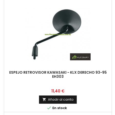
ESPEJO RETROVISOR KAWASAKI - KLX DERECHO 93-95
EH303
Precio
11,40 €
Añadir al carrito


En stock