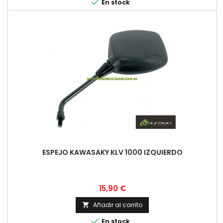

En stock
ESPEJO KAWASAKY KLV 1000 IZQUIERDO
Precio
15,90 €
Añadir al carrito


En stock