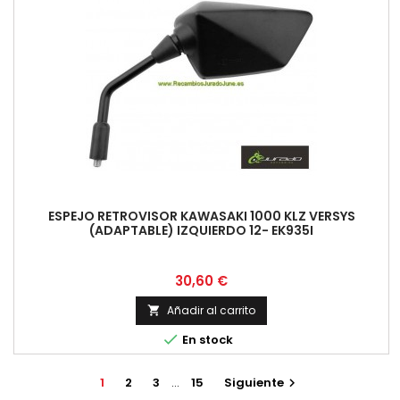
ESPEJO RETROVISOR KAWASAKI 1000 KLZ VERSYS
(ADAPTABLE) IZQUIERDO 12- EK935I
Precio
30,60 €
Añadir al carrito


En stock
1
2
3
…
15
Siguiente
