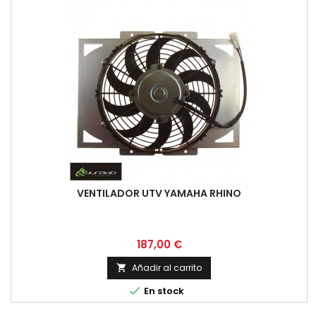
VENTILADOR UTV YAMAHA RHINO
Precio
187,00 €
Añadir al carrito


En stock