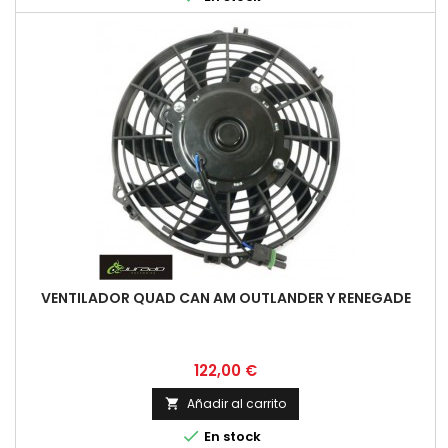
VENTILADOR QUAD CAN AM OUTLANDER Y RENEGADE
Precio
122,00 €
Añadir al carrito


En stock