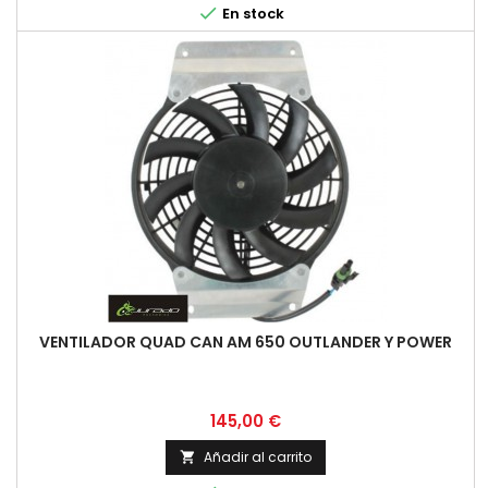

En stock
VENTILADOR QUAD CAN AM 650 OUTLANDER Y POWER
Precio
145,00 €
Añadir al carrito
