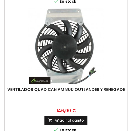

En stock
VENTILADOR QUAD CAN AM 800 OUTLANDER Y RENEGADE
Precio
146,00 €
Añadir al carrito


En stock