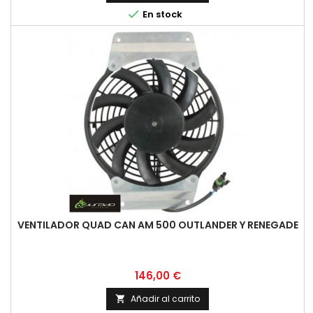

En stock
VENTILADOR QUAD CAN AM 500 OUTLANDER Y RENEGADE
Precio
146,00 €
Añadir al carrito
