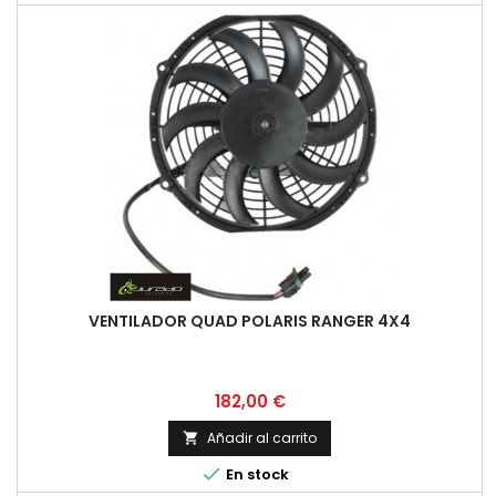
VENTILADOR QUAD POLARIS RANGER 4X4
Precio
182,00 €
Añadir al carrito


En stock