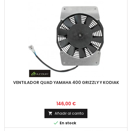
VENTILADOR QUAD YAMAHA 400 GRIZZLY Y KODIAK
Precio
146,00 €
Añadir al carrito


En stock