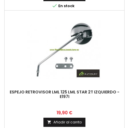

En stock
ESPEJO RETROVISOR LML 125 LML STAR 2T IZQUIERDO -
E197I
Precio
19,90 €
Añadir al carrito
