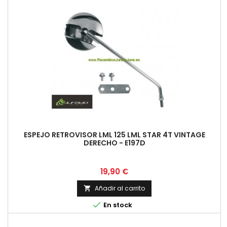
ESPEJO RETROVISOR LML 125 LML STAR 4T VINTAGE
DERECHO - E197D
Precio
19,90 €
Añadir al carrito


En stock