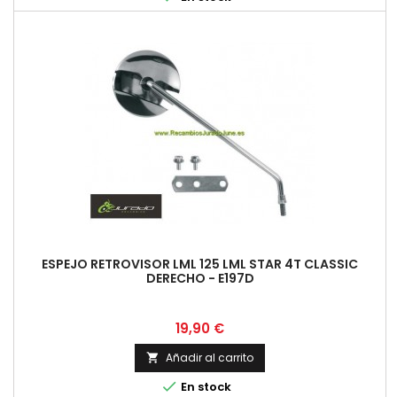
ESPEJO RETROVISOR LML 125 LML STAR 4T CLASSIC
DERECHO - E197D
Precio
19,90 €
Añadir al carrito


En stock