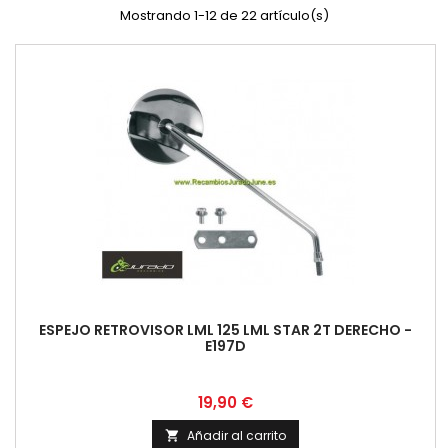
Mostrando 1-12 de 22 artículo(s)
ESPEJO RETROVISOR LML 125 LML STAR 2T DERECHO -
E197D
Precio
19,90 €
Añadir al carrito
