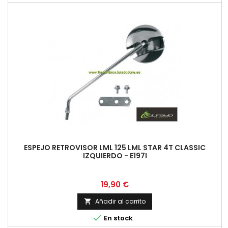
ESPEJO RETROVISOR LML 125 LML STAR 4T CLASSIC
IZQUIERDO - E197I
Precio
19,90 €
Añadir al carrito


En stock