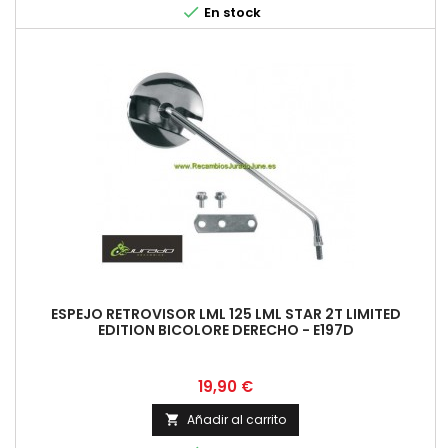

En stock
ESPEJO RETROVISOR LML 125 LML STAR 2T LIMITED
EDITION BICOLORE DERECHO - E197D
Precio
19,90 €
Añadir al carrito
