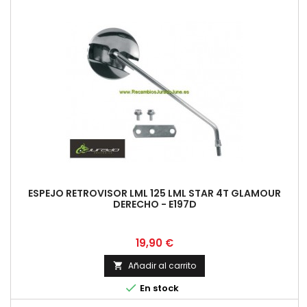
ESPEJO RETROVISOR LML 125 LML STAR 4T GLAMOUR
DERECHO - E197D
Precio
19,90 €
Añadir al carrito


En stock