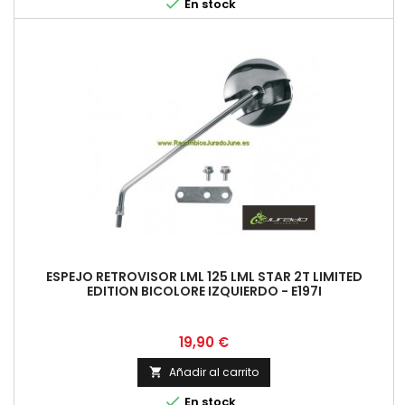

En stock
ESPEJO RETROVISOR LML 125 LML STAR 2T LIMITED
EDITION BICOLORE IZQUIERDO - E197I
Precio
19,90 €
Añadir al carrito


En stock