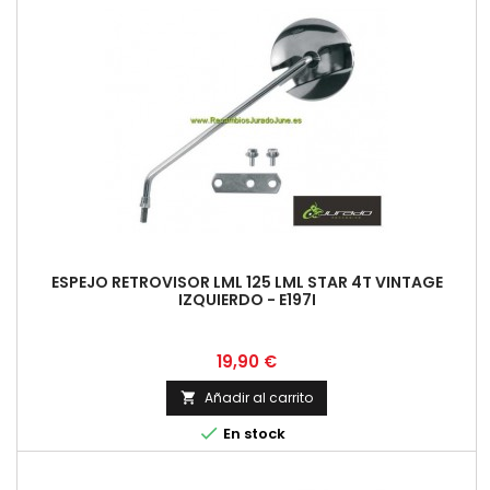
ESPEJO RETROVISOR LML 125 LML STAR 4T VINTAGE
IZQUIERDO - E197I
Precio
19,90 €
Añadir al carrito


En stock