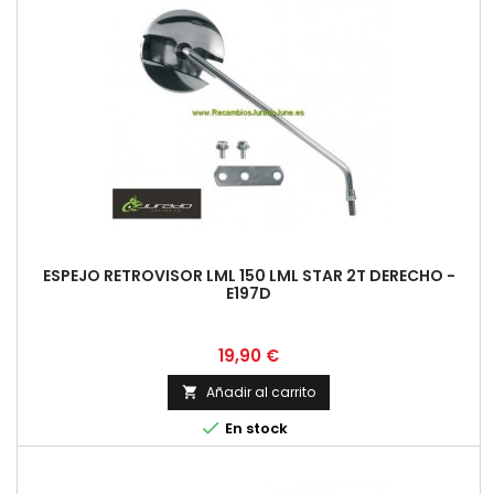
ESPEJO RETROVISOR LML 150 LML STAR 2T DERECHO -
E197D
Precio
19,90 €
Añadir al carrito


En stock