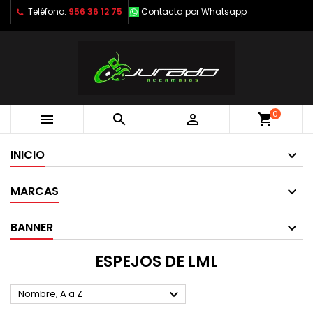
Teléfono:
956 36 12 75
Contacta por Whatsapp
0



shopping_cart
INICIO
MARCAS
BANNER
ESPEJOS DE LML

Nombre, A a Z