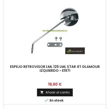
ESPEJO RETROVISOR LML 125 LML STAR 4T GLAMOUR
IZQUIERDO - E197I
Precio
19,90 €
Añadir al carrito


En stock