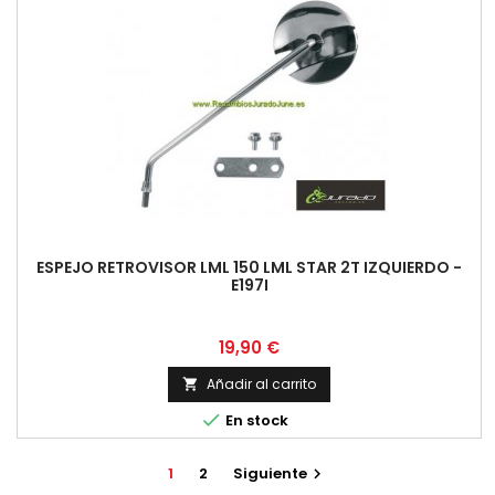
ESPEJO RETROVISOR LML 150 LML STAR 2T IZQUIERDO -
E197I
Precio
19,90 €
Añadir al carrito


En stock
1
2
Siguiente
