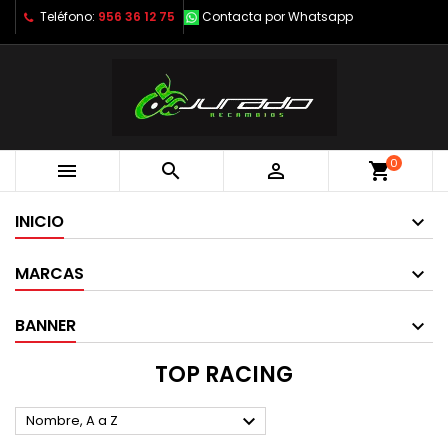
Teléfono:
956 36 12 75
Contacta por Whatsapp
0



shopping_cart
INICIO
MARCAS
BANNER
TOP RACING

Nombre, A a Z