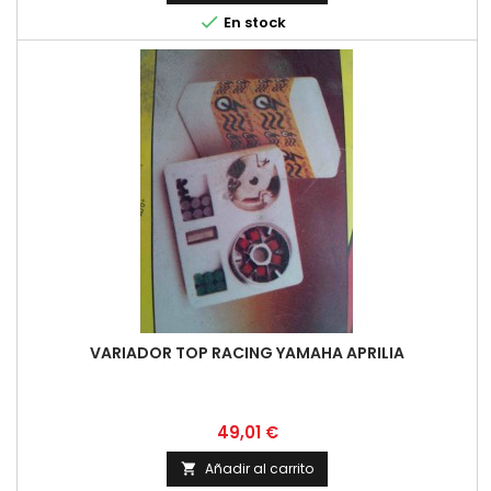

En stock
VARIADOR TOP RACING YAMAHA APRILIA
Precio
49,01 €
Añadir al carrito
