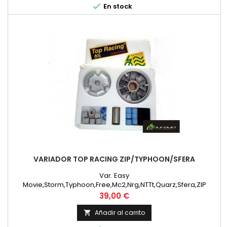

En stock
VARIADOR TOP RACING ZIP/TYPHOON/SFERA
Var. Easy
Movie,Storm,Typhoon,Free,Mc2,Nrg,NTTt,Quarz,Sfera,ZIP
Precio
39,00 €
Añadir al carrito
