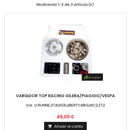
Mostrando 1-3 de 3 artículo(s)
VARIADOR TOP RACING GILERA/PIAGGIO/VESPA
Var. a RUNNE,STALKER,LIBERTY,NRG,MC2,ET2
Precio
49,00 €
Añadir al carrito
