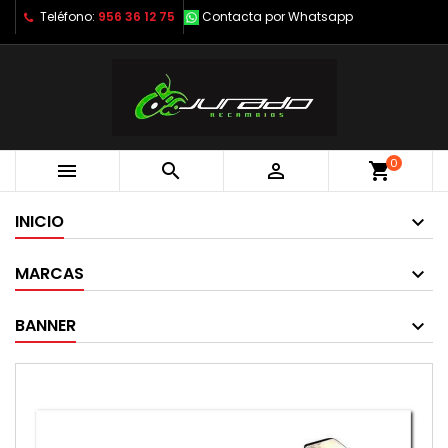
Teléfono:
956 36 12 75
Contacta por Whatsapp
0



shopping_cart
INICIO
MARCAS
BANNER