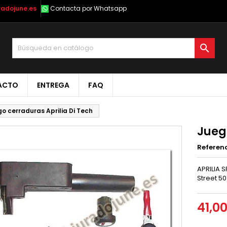
radojune.es
Contacta por Whatsapp

ACTO
ENTREGA
FAQ
o cerraduras Aprilia Di Tech
Jueg
Referen
APRILIA S
Street 50
41,0