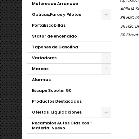
Aplicacc
Motores de Arranque
APRILIA S
Opticas,Faros y Pilotos
SR H2O 5
PortaEscobillas
SR H2O Di
SR Street
Stator de encendido
Tapones de Gasolina
Variadores
Marcas
Alarmas
Escape Scooter 50
Productos Destacados
Ofertas-Liquidaciones
Recambios Autos Clasicos -
Material Nuevo