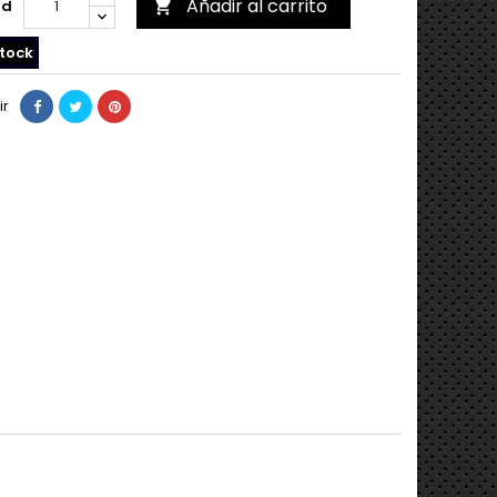
Añadir al carrito
ad

tock
ir