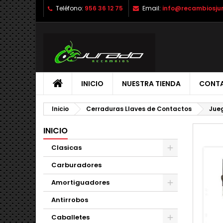
Teléfono:
956 36 12 75
Email:
info@recambiosju
INICIO
NUESTRA TIENDA
CONT
Inicio
Cerraduras Llaves de Contactos
Jueg
INICIO
Clasicas
Carburadores
Amortiguadores
Antirrobos
Caballetes