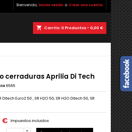
Bienvenido,
Iniciar sesión
o
Crear una cuenta
shopping_cart
Carrito:
0
Productos - 0,00 €
o cerraduras Aprilia Di Tech
cia
6565
R Ditech Euro2 50 , SR H2O 50, SR H2O Ditech 50, SR
0 €
Impuestos incluidos