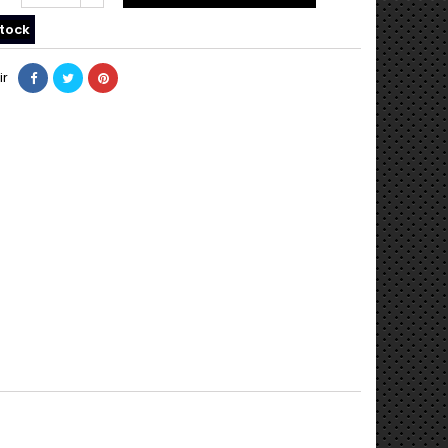
tock
ir