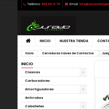
Teléfono:
956 36 12 75
Email:
info@recambiosju
INICIO
NUESTRA TIENDA
CONT
Inicio
Cerraduras Llaves de Contactos
Jueg
INICIO
Clasicas
Carburadores
Amortiguadores
Antirrobos
Caballetes