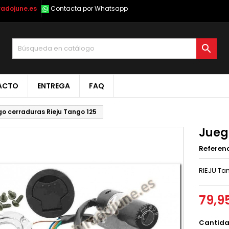
radojune.es
Contacta por Whatsapp

ACTO
ENTREGA
FAQ
o cerraduras Rieju Tango 125
Jueg
Referen
RIEJU Tan
79,9
Cantid