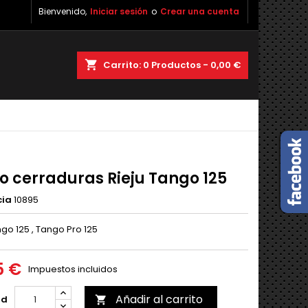
Bienvenido,
Iniciar sesión
o
Crear una cuenta
shopping_cart
Carrito:
0
Productos - 0,00 €
o cerraduras Rieju Tango 125
cia
10895
go 125 , Tango Pro 125
5 €
Impuestos incluidos
Añadir al carrito
ad
