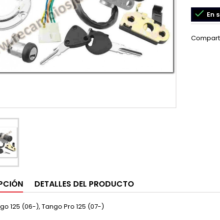

En s
Compart
PCIÓN
DETALLES DEL PRODUCTO
go 125 (06-), Tango Pro 125 (07-)