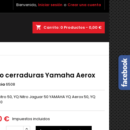
Bienvenido,
Iniciar sesión
o
Crear una cuenta
shopping_cart
Carrito:
0
Productos - 0,00 €
o cerraduras Yamaha Aerox
cia
6508
itro 50, YQ Nitro Jaguar 50 YAMAHA YQ Aerox 50, YQ
50
0 €
Impuestos incluidos