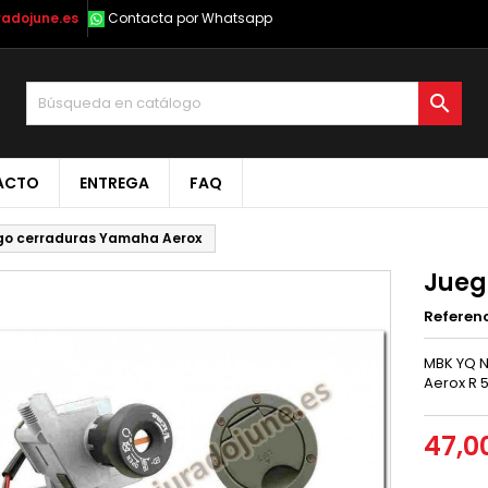
radojune.es
Contacta por Whatsapp

ACTO
ENTREGA
FAQ
go cerraduras Yamaha Aerox
Jueg
Referen
MBK YQ N
Aerox R 
47,0