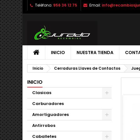
Teléfono:
956 36 12 75
Email:
info@recambiosju
INICIO
NUESTRA TIENDA
CONT
Inicio
Cerraduras Llaves de Contactos
Jue
INICIO
Clasicas
Carburadores
Amortiguadores
Antirrobos
Caballetes