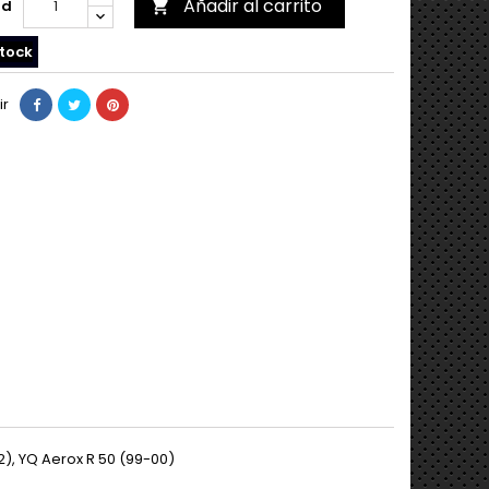
Añadir al carrito
ad

tock
ir
2), YQ Aerox R 50 (99-00)