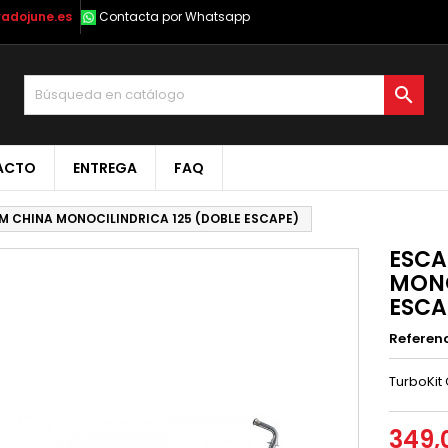
radojune.es
Contacta por Whatsapp

ACTO
ENTREGA
FAQ
 CHINA MONOCILINDRICA 125 (DOBLE ESCAPE)
ESCA
MONO
ESCA
Referen
TurboKit
349,