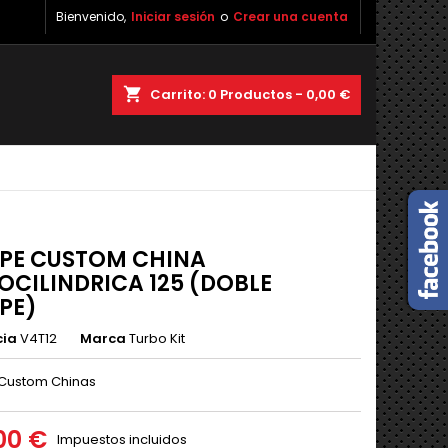
Bienvenido,
Iniciar sesión
o
Crear una cuenta
shopping_cart
Carrito:
0
Productos - 0,00 €
PE CUSTOM CHINA
CILINDRICA 125 (DOBLE
PE)
cia
V4T12
Marca
Turbo Kit
 Custom Chinas
00 €
Impuestos incluidos