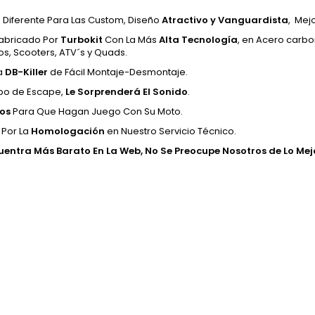
 Diferente Para Las Custom, Diseño
Atractivo y Vanguardista
, Mej
abricado Por
Turbokit
Con La Más
Alta Tecnología
, en Acero carbo
s, Scooters, ATV´s y Quads.
a
DB-Killer
de Fácil Montaje-Desmontaje.
bo de Escape,
Le Sorprenderá El Sonido
.
os
Para Que Hagan Juego Con Su Moto.
 Por La
Homologación
en Nuestro Servicio Técnico.
cuentra Más Barato En La Web, No Se Preocupe Nosotros de Lo M