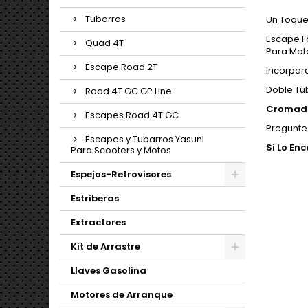
Tubarros
Un Toque
Escape F
Quad 4T
Para Moto
Escape Road 2T
Incorpor
Doble Tu
Road 4T GC GP Line
Cromad
Escapes Road 4T GC
Pregunte
Escapes y Tubarros Yasuni
Si Lo En
Para Scooters y Motos
Espejos-Retrovisores
Estriberas
Extractores
Kit de Arrastre
Llaves Gasolina
Motores de Arranque