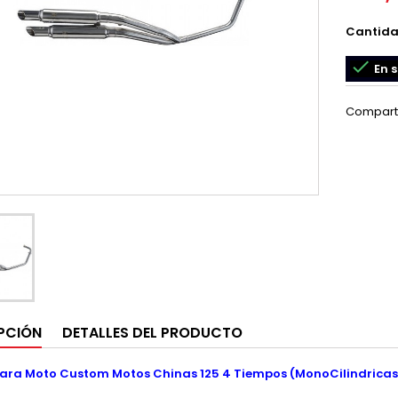
Cantid

En s
Compart
PCIÓN
DETALLES DEL PRODUCTO
ara Moto Custom Motos Chinas 125 4 Tiempos (MonoCilindrica