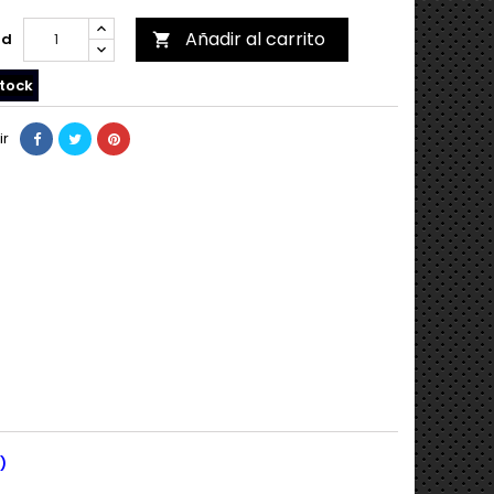
Añadir al carrito
ad

tock
ir
s)