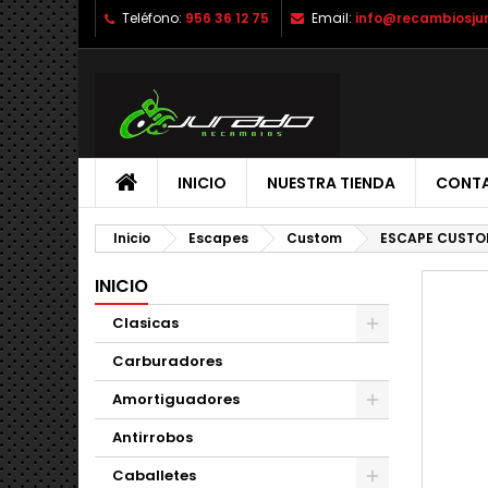
Teléfono:
956 36 12 75
Email:
info@recambiosju
INICIO
NUESTRA TIENDA
CONT
Inicio
Escapes
Custom
ESCAPE CUSTOM
INICIO
Clasicas
Carburadores
Amortiguadores
Antirrobos
Caballetes