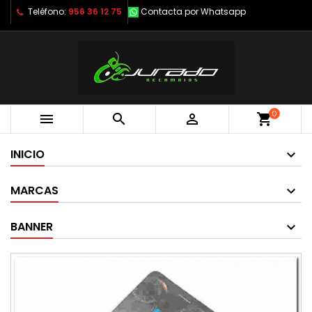
Teléfono:
956 36 12 75
Contacta por Whatsapp
0



shopping_cart
INICIO
MARCAS
BANNER