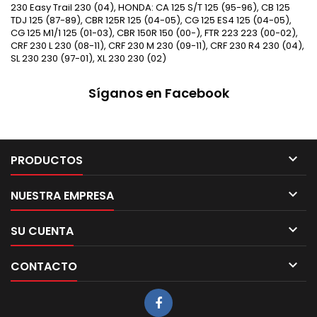
230 Easy Trail 230 (04), HONDA: CA 125 S/T 125 (95-96), CB 125
TDJ 125 (87-89), CBR 125R 125 (04-05), CG 125 ES4 125 (04-05),
CG 125 M1/1 125 (01-03), CBR 150R 150 (00-), FTR 223 223 (00-02),
CRF 230 L 230 (08-11), CRF 230 M 230 (09-11), CRF 230 R4 230 (04),
SL 230 230 (97-01), XL 230 230 (02)
Síganos en Facebook

PRODUCTOS

NUESTRA EMPRESA

SU CUENTA

CONTACTO