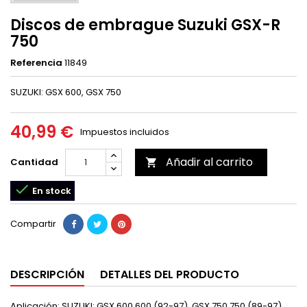
Discos de embrague Suzuki GSX-R
750
Referencia
11849
SUZUKI: GSX 600, GSX 750
40,99 €
Impuestos incluidos
Añadir al carrito
Cantidad


En stock
Compartir
DESCRIPCIÓN
DETALLES DEL PRODUCTO
Aplicación: SUZUKI: GSX 600 600 (92-97), GSX 750 750 (89-97),