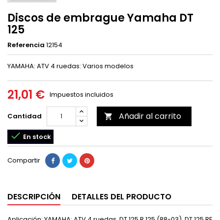
Discos de embrague Yamaha DT
125
Referencia
12154
YAMAHA: ATV 4 ruedas: Varios modelos
21,01 €
Impuestos incluidos
Añadir al carrito
Cantidad


En stock
Compartir
DESCRIPCIÓN
DETALLES DEL PRODUCTO
Aplicación: YAMAHA: ATV 4 ruedas, DT 125 R 125 (88-03), DT 125 RE