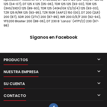
125 (04-07), DT 125 X 125 (05-06), TDR 125 125 (93-03), TDR 125
(3HS/3XD1) 125 (89-93), TDR 125 (4GH/GX 1/2/3/4) 125 (93-03),
TZR 125 R/RR 125 (93-95), TZR 150R (4AP2) 150 (00), DT 200 (2LR)
200 (87), SDR 200 (2TV) 200 (87-89), WR 200 D/E/F 200 (92-94),
YFS200 Blaster 200 (88-06), DT 230 B ´Lanza´ (4TP1/2) 230 (97-
98)
Síganos en Facebook

PRODUCTOS

NUESTRA EMPRESA

SU CUENTA

CONTACTO