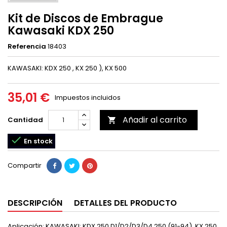
Kit de Discos de Embrague
Kawasaki KDX 250
Referencia
18403
KAWASAKI: KDX 250 , KX 250 ), KX 500
35,01 €
Impuestos incluidos
Añadir al carrito
Cantidad


En stock
Compartir
DESCRIPCIÓN
DETALLES DEL PRODUCTO
Aplicación: KAWASAKI: KDX 250 D1/D2/D3/D4 250 (91-94), KX 250