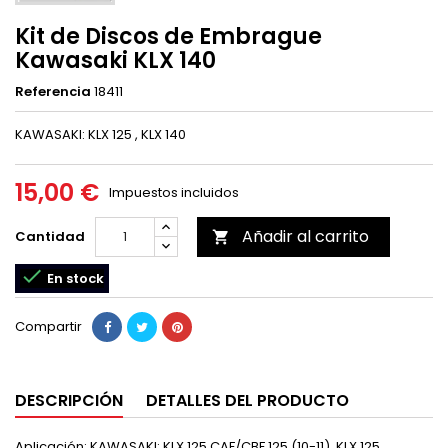
Kit de Discos de Embrague
Kawasaki KLX 140
Referencia
18411
KAWASAKI: KLX 125 , KLX 140
15,00 €
Impuestos incluidos
Añadir al carrito
Cantidad


En stock
Compartir
DESCRIPCIÓN
DETALLES DEL PRODUCTO
Aplicación: KAWASAKI: KLX 125 CAF/CBF 125 (10-11), KLX 125