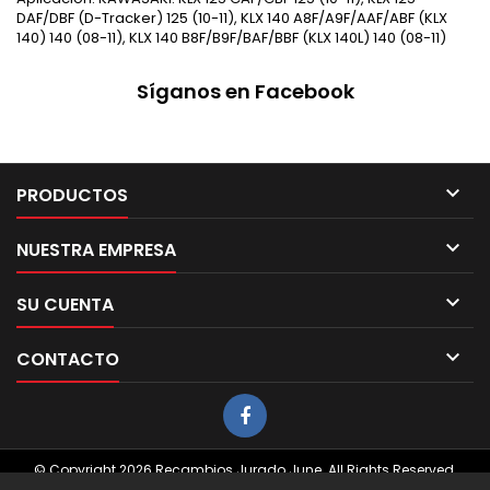
DAF/DBF (D-Tracker) 125 (10-11), KLX 140 A8F/A9F/AAF/ABF (KLX
140) 140 (08-11), KLX 140 B8F/B9F/BAF/BBF (KLX 140L) 140 (08-11)
Síganos en Facebook

PRODUCTOS

NUESTRA EMPRESA

SU CUENTA

CONTACTO
© Copyright 2026 Recambios Jurado June. All Rights Reserved.