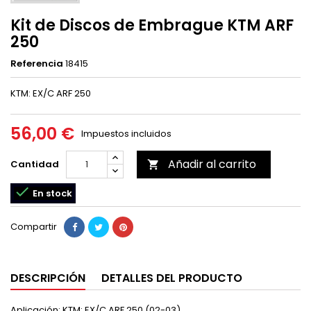
Kit de Discos de Embrague KTM ARF
250
Referencia
18415
KTM: EX/C ARF 250
56,00 €
Impuestos incluidos
Añadir al carrito
Cantidad


En stock
Compartir
DESCRIPCIÓN
DETALLES DEL PRODUCTO
Aplicación: KTM: EX/C ARF 250 (02-03)