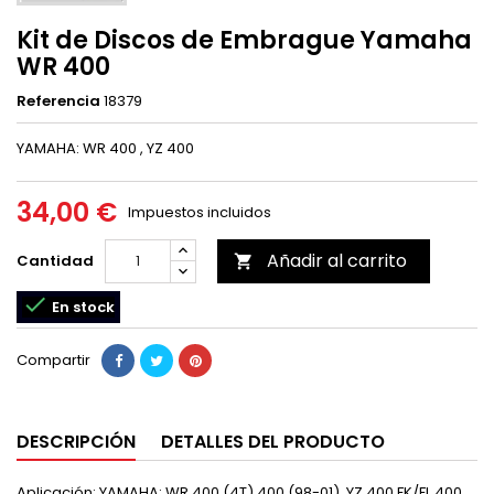
Kit de Discos de Embrague Yamaha
WR 400
Referencia
18379
YAMAHA: WR 400 , YZ 400
34,00 €
Impuestos incluidos
Añadir al carrito
Cantidad


En stock
Compartir
DESCRIPCIÓN
DETALLES DEL PRODUCTO
Aplicación: YAMAHA: WR 400 (4T) 400 (98-01), YZ 400 FK/FL 400