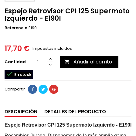
Espejo Retrovisor CPI 125 Supermoto
Izquierdo - E190I
Referencia
E190I
17,70 €
Impuestos incluidos
Añadir al carrito
Cantidad


En stock
Compartir
DESCRIPCIÓN
DETALLES DEL PRODUCTO
Espejo Retrovisor CPI 125 Supermoto Izquierdo - E190I
Recambios Jurado. Disponemos de la más amplia gama