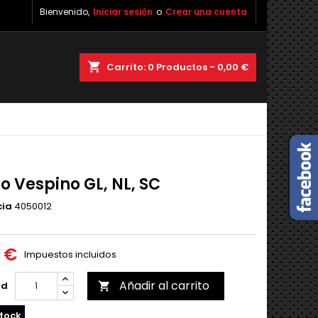
Bienvenido,
Iniciar sesión
o
Crear una cuenta
shopping_cart
Carrito:
0
Productos - 0,00 €
o Vespino GL, NL, SC
cia
4050012
0 €
Impuestos incluidos
Añadir al carrito
ad

tock