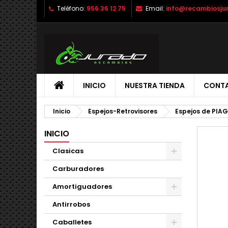
Teléfono:
956 36 12 75
Email:
info@recambiosju
INICIO
NUESTRA TIENDA
CONT
Inicio
Espejos-Retrovisores
Espejos de PIA
INICIO
Clasicas
Carburadores
Amortiguadores
Antirrobos
Caballetes