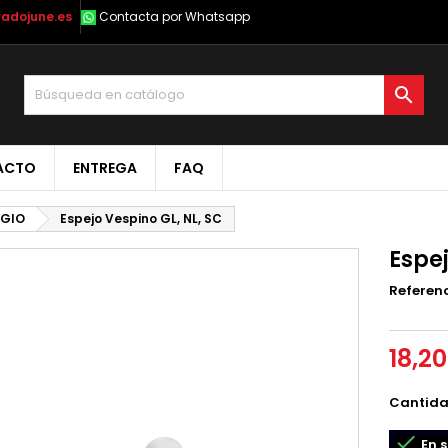
radojune.es
Contacta por Whatsapp

ACTO
ENTREGA
FAQ
GGIO
Espejo Vespino GL, NL, SC
Espej
Referen
18,2
Cantid

En s