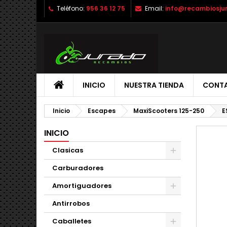
Teléfono:
956 36 12 75
Email:
info@recambiosju
INICIO
NUESTRA TIENDA
CONT
Inicio
Escapes
MaxiScooters 125-250
E
INICIO
Clasicas
Carburadores
Amortiguadores
Antirrobos
Caballetes