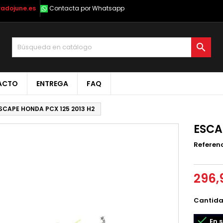
radojune.es
Contacta por Whatsapp

ACTO
ENTREGA
FAQ
SCAPE HONDA PCX 125 2013 H2
ESCA
Referen
296,
Cantid

En s