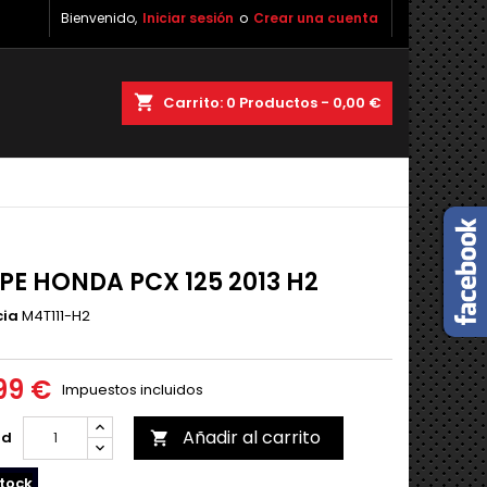
Bienvenido,
Iniciar sesión
o
Crear una cuenta
shopping_cart
Carrito:
0
Productos - 0,00 €
PE HONDA PCX 125 2013 H2
cia
M4T111-H2
99 €
Impuestos incluidos
Añadir al carrito
ad

tock