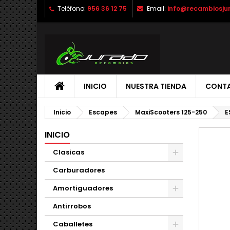
Teléfono:
956 36 12 75
Email:
info@recambiosju
INICIO
NUESTRA TIENDA
CONT
Inicio
Escapes
MaxiScooters 125-250
E
INICIO
Clasicas
Carburadores
Amortiguadores
Antirrobos
Caballetes