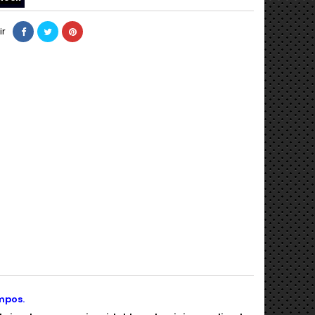
ir
mpos.