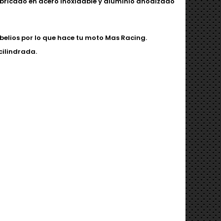
bricado en acero inoxidable y aluminio anodizado
belios por lo que hace tu moto Mas Racing.
cilindrada.