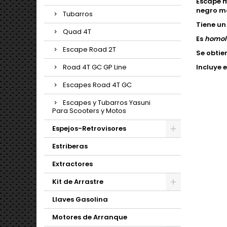
Escape 
negro ma
Tubarros
Tiene un
Quad 4T
Es
homol
Escape Road 2T
Se obtie
Road 4T GC GP Line
Incluye 
Escapes Road 4T GC
Escapes y Tubarros Yasuni
Para Scooters y Motos
Espejos-Retrovisores
Estriberas
Extractores
Kit de Arrastre
Llaves Gasolina
Motores de Arranque