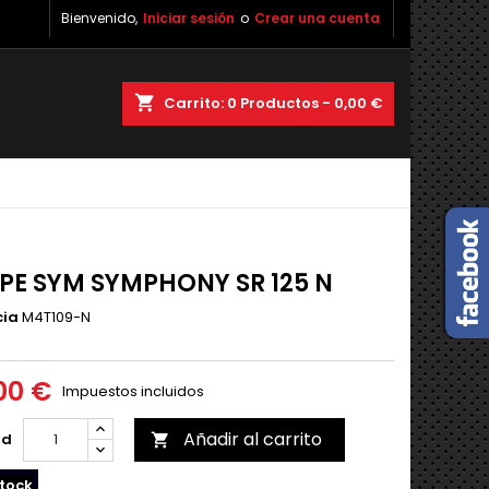
Bienvenido,
Iniciar sesión
o
Crear una cuenta
shopping_cart
Carrito:
0
Productos - 0,00 €
PE SYM SYMPHONY SR 125 N
cia
M4T109-N
00 €
Impuestos incluidos
Añadir al carrito
ad

tock