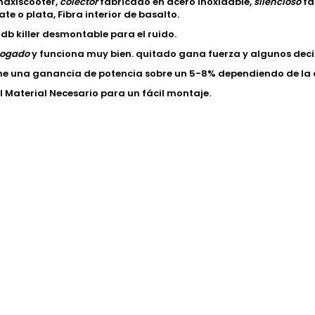
maxiscooter,
colector
fabricado en acero inoxidable,
silencioso
fa
te o plata, Fibra interior de basalto.
 db killer desmontable para el ruido.
ogado
y funciona muy bien. quitado gana fuerza y algunos deci
ne una ganancia de potencia sobre un 5-8% dependiendo de la 
el Material Necesario para un fácil montaje.