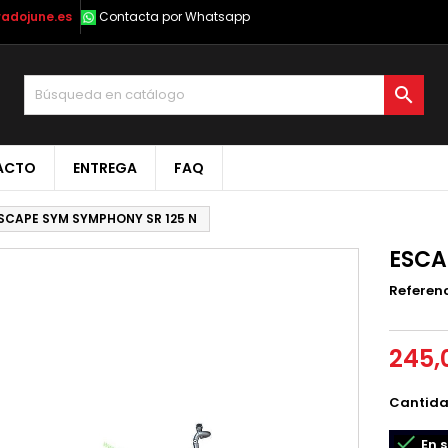
radojune.es
Contacta por Whatsapp

ACTO
ENTREGA
FAQ
SCAPE SYM SYMPHONY SR 125 N
ESCA
Referen
245,
Cantid

En s