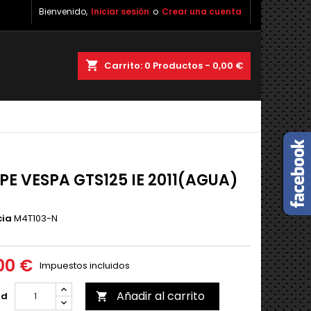
Bienvenido,
Iniciar sesión
o
Crear una cuenta
shopping_cart
Carrito:
0
Productos - 0,00 €
PE VESPA GTS125 IE 2011(AGUA)
cia
M4T103-N
00 €
Impuestos incluidos
Añadir al carrito
ad
