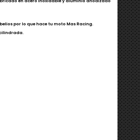
bricado en acero inoxidable y aluminio anodizado
belios por lo que hace tu moto Mas Racing.
cilindrada.