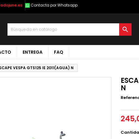
radojune.es
Contacta por Whatsapp

ACTO
ENTREGA
FAQ
SCAPE VESPA GTS125 IE 2011(AGUA) N
ESCA
N
Referen
245,
Cantid