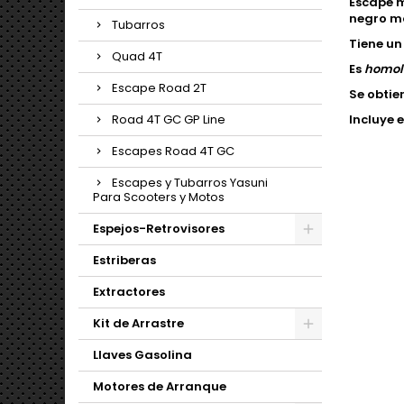
Escape 
negro ma
Tubarros
Tiene un
Quad 4T
Es
homol
Escape Road 2T
Se obtie
Road 4T GC GP Line
Incluye 
Escapes Road 4T GC
Escapes y Tubarros Yasuni
Para Scooters y Motos
Espejos-Retrovisores
Estriberas
Extractores
Kit de Arrastre
Llaves Gasolina
Motores de Arranque