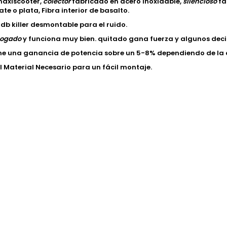
maxiscooter,
colector
fabricado en acero inoxidable,
silencioso
fa
te o plata, Fibra interior de basalto.
 db killer desmontable para el ruido.
ogado
y funciona muy bien. quitado gana fuerza y algunos deci
ne una ganancia de potencia sobre un 5-8% dependiendo de la 
el Material Necesario para un fácil montaje.