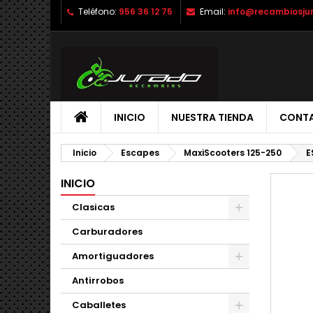
Teléfono:
956 36 12 75
Email:
info@recambiosju
INICIO
NUESTRA TIENDA
CONT
Inicio
Escapes
MaxiScooters 125-250
E
INICIO
Clasicas
Carburadores
Amortiguadores
Antirrobos
Caballetes