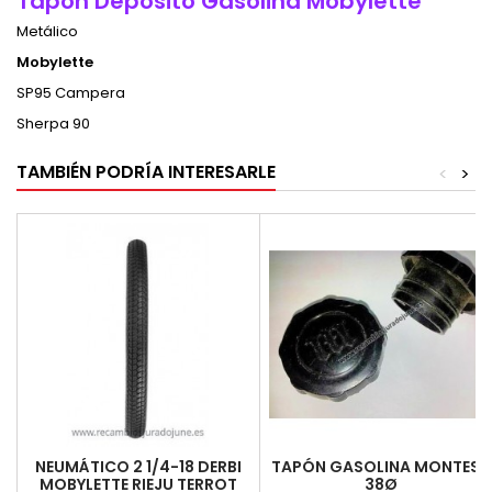
Tapon Deposito Gasolina Mobylette
Metálico
Mobylette
SP95 Campera
Sherpa 90
TAMBIÉN PODRÍA INTERESARLE
<
>
NEUMÁTICO 2 1/4-18 DERBI
TAPÓN GASOLINA MONTESA
MOBYLETTE RIEJU TERROT
38Ø