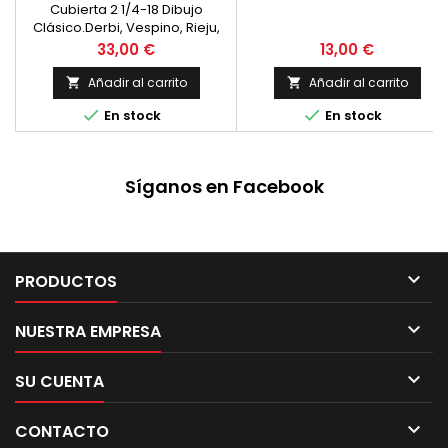
Cubierta 2 1/4-18 Dibujo
Clásico.Derbi, Vespino, Rieju,
Mobylette2
Precio
Precio
33,00 €
13,00 €
Añadir al carrito
Añadir al carrito




En stock
En stock
Síganos en Facebook

PRODUCTOS

NUESTRA EMPRESA

SU CUENTA

CONTACTO