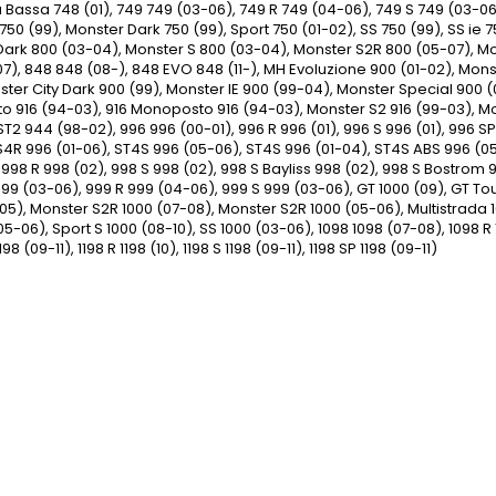
 Bassa 748 (01), 749 749 (03-06), 749 R 749 (04-06), 749 S 749 (03-06
 750 (99), Monster Dark 750 (99), Sport 750 (01-02), SS 750 (99), SS ie 
ark 800 (03-04), Monster S 800 (03-04), Monster S2R 800 (05-07), Mo
7), 848 848 (08-), 848 EVO 848 (11-), MH Evoluzione 900 (01-02), Mon
ster City Dark 900 (99), Monster IE 900 (99-04), Monster Special 900 (0
to 916 (94-03), 916 Monoposto 916 (94-03), Monster S2 916 (99-03), Mo
ST2 944 (98-02), 996 996 (00-01), 996 R 996 (01), 996 S 996 (01), 996 SPS
4R 996 (01-06), ST4S 996 (05-06), ST4S 996 (01-04), ST4S ABS 996 (05
 998 R 998 (02), 998 S 998 (02), 998 S Bayliss 998 (02), 998 S Bostrom 
999 (03-06), 999 R 999 (04-06), 999 S 999 (03-06), GT 1000 (09), GT To
05), Monster S2R 1000 (07-08), Monster S2R 1000 (05-06), Multistrada 1
05-06), Sport S 1000 (08-10), SS 1000 (03-06), 1098 1098 (07-08), 1098 R 
198 (09-11), 1198 R 1198 (10), 1198 S 1198 (09-11), 1198 SP 1198 (09-11)