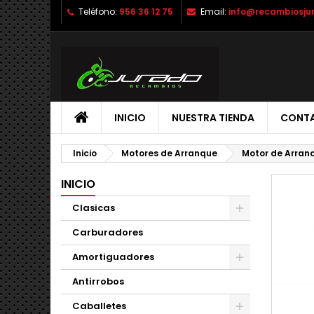
Teléfono:
956 36 12 75
Email:
info@recambiosju
INICIO
NUESTRA TIENDA
CONT
Inicio
Motores de Arranque
Motor de Arran
INICIO
Clasicas
Carburadores
Amortiguadores
Antirrobos
Caballetes