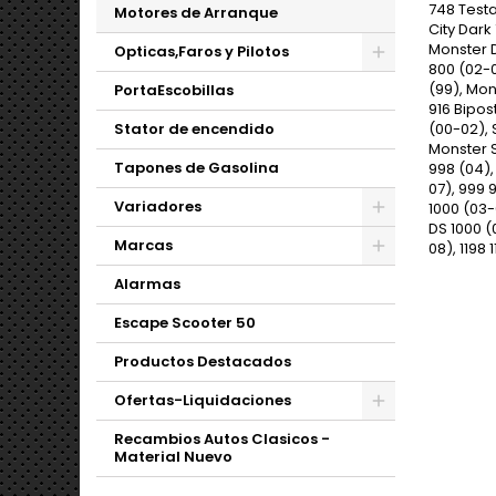
748 Testa
Motores de Arranque
City Dark
Monster D
Opticas,Faros y Pilotos
800 (02-0
(99), Mon
PortaEscobillas
916 Bipos
Stator de encendido
(00-02), 
Monster S
Tapones de Gasolina
998 (04),
07), 999 
Variadores
1000 (03-
DS 1000 (
Marcas
08), 1198 1
Alarmas
Escape Scooter 50
Productos Destacados
Ofertas-Liquidaciones
Recambios Autos Clasicos -
Material Nuevo