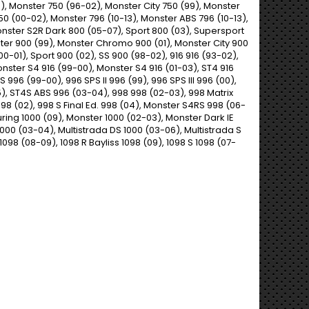
), Monster 750 (96-02), Monster City 750 (99), Monster
750 (00-02), Monster 796 (10-13), Monster ABS 796 (10-13),
nster S2R Dark 800 (05-07), Sport 800 (03), Supersport
ster 900 (99), Monster Chromo 900 (01), Monster City 900
0-01), Sport 900 (02), SS 900 (98-02), 916 916 (93-02),
nster S4 916 (99-00), Monster S4 916 (01-03), ST4 916
 996 (99-00), 996 SPS II 996 (99), 996 SPS III 996 (00),
), ST4S ABS 996 (03-04), 998 998 (02-03), 998 Matrix
998 (02), 998 S Final Ed. 998 (04), Monster S4RS 998 (06-
uring 1000 (09), Monster 1000 (02-03), Monster Dark IE
000 (03-04), Multistrada DS 1000 (03-06), Multistrada S
1098 (08-09), 1098 R Bayliss 1098 (09), 1098 S 1098 (07-