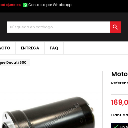
radojune.es
Contacta por Whatsapp

ACTO
ENTREGA
FAQ
que Ducati 600
Moto
Referen
169,
Cantid

En s