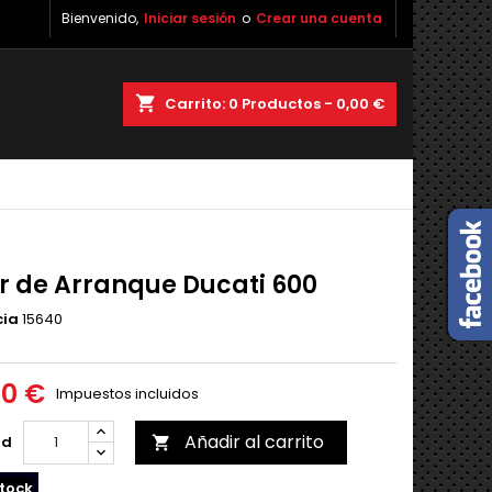
Bienvenido,
Iniciar sesión
o
Crear una cuenta
shopping_cart
Carrito:
0
Productos - 0,00 €
r de Arranque Ducati 600
cia
15640
00 €
Impuestos incluidos
Añadir al carrito
ad

tock