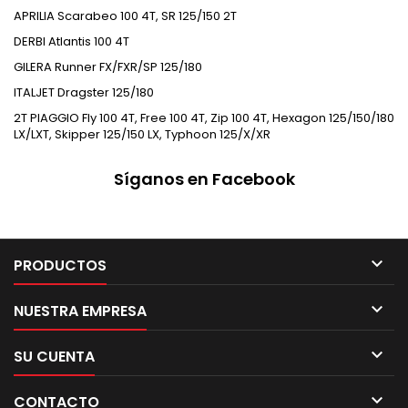
APRILIA Scarabeo 100 4T, SR 125/150 2T
DERBI Atlantis 100 4T
GILERA Runner FX/FXR/SP 125/180
ITALJET Dragster 125/180
2T PIAGGIO Fly 100 4T, Free 100 4T, Zip 100 4T, Hexagon 125/150/180
LX/LXT, Skipper 125/150 LX, Typhoon 125/X/XR
Síganos en Facebook

PRODUCTOS

NUESTRA EMPRESA

SU CUENTA

CONTACTO