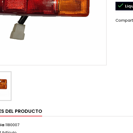

Liq
Compart
ES DEL PRODUCTO
ia
1180007
1 Artículo