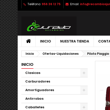
Teléfono:
956 36 12 75
Email:
info@recambiosju
INICIO
NUESTRA TIENDA
CONT
Inicio
Ofertas-Liquidaciones
Piloto Piaggio
INICIO
Clasicas
Carburadores
Amortiguadores
Antirrobos
Caballetes