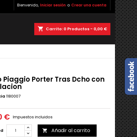
Bienvenido,
Iniciar sesión
o
Crear una cuenta
shopping_cart
Carrito:
0
Productos - 0,00 €
o Piaggio Porter Tras Dcho con
alacion
cia
1180007
0 €
Impuestos incluidos
Añadir al carrito
ad
