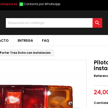
radojune.es
Contacta por Whatsapp

ACTO
ENTREGA
FAQ
 Porter Tras Dcho con instalacion
Pilot
inst
Referen
24,0
Cantid