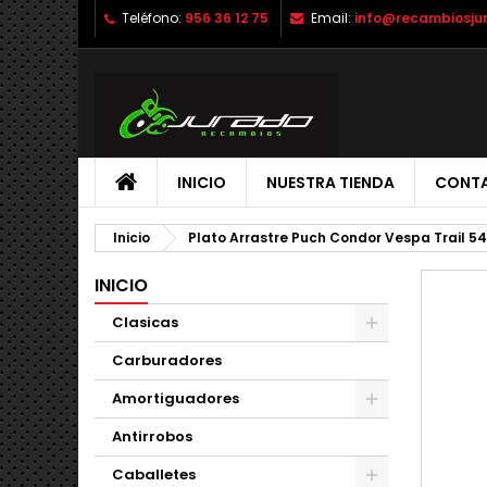
Teléfono:
956 36 12 75
Email:
info@recambiosju
INICIO
NUESTRA TIENDA
CONT
Inicio
Plato Arrastre Puch Condor Vespa Trail 5
INICIO
Clasicas
Carburadores
Amortiguadores
Antirrobos
Caballetes