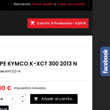
Bienvenido,
Iniciar sesión
o
Crear una cuenta
shopping_cart
Carrito:
0
Productos - 0,00 €
PE KYMCO K-XCT 300 2013 N
cia
M4T122-N
00 €
Impuestos incluidos
Añadir al carrito
ad

tock