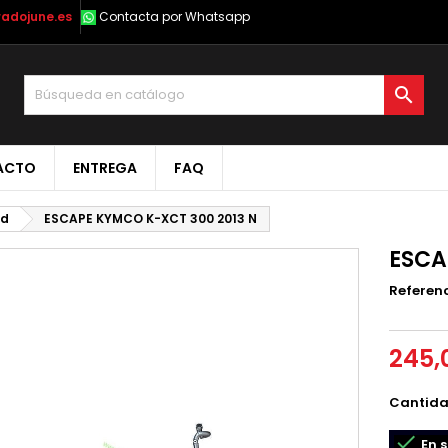
radojune.es
Contacta por Whatsapp

ACTO
ENTREGA
FAQ
4d
ESCAPE KYMCO K-XCT 300 2013 N
ESCA
Referen
245,
Cantid

En s