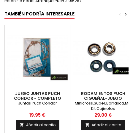
Reten Eje Pedal Arranque Puch 21016287
TAMBIÉN PODRÍA INTERESARLE
<
>
JUEGO JUNTAS PUCH
RODAMIENTOS PUCH
CONDOR - COMPLETO
CIGUEÑAL-JUEGO
Juntas Puch Condor
Minicross,Super,Borrasca,MC
Kit Cojinetes
Precio
Precio
19,95 €
29,00 €
Añadir al carrito
Añadir al carrito

