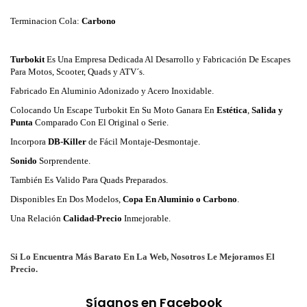
Terminacion Cola:
Carbono
Turbokit
Es Una Empresa Dedicada Al Desarrollo y Fabricación De Escapes
Para Motos, Scooter, Quads y ATV´s.
Fabricado En Aluminio Adonizado y Acero Inoxidable.
Colocando Un Escape Turbokit En Su Moto Ganara En
Estética
,
Salida y
Punta
Comparado Con El Original o Serie.
Incorpora
DB-Killer
de Fácil Montaje-Desmontaje.
Sonido
Sorprendente.
También Es Valido Para Quads Preparados.
Disponibles En Dos Modelos,
Copa En Aluminio o Carbono
.
Una Relación
Calidad-Precio
Inmejorable.
Si Lo Encuentra Más Barato En La Web, Nosotros Le Mejoramos El
Precio.
Síganos en Facebook