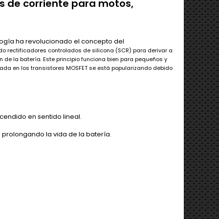
s de corriente para motos
,
nología ha revolucionado el concepto del
ndo rectificadores controlados de silicona (SCR) para
derivar a
 de la batería. Este principio
funciona bien para pequeños y
sada en los
transistores MOSFET se está popularizando debido
ncendido en sentido lineal.
prolongando la vida de la batería.