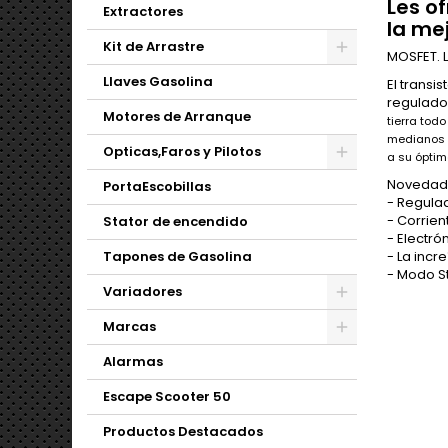
Les o
Extractores
l
a mej
Kit de Arrastre
MOSFET. 
Llaves Gasolina
El transi
regulad
Motores de Arranque
tierra tod
medianos 
Opticas,Faros y Pilotos
a su óptim
Novedade
PortaEscobillas
- Regulad
- Corrien
Stator de encendido
- Electró
Tapones de Gasolina
- La incr
- Modo S
Variadores
Marcas
Alarmas
Escape Scooter 50
Productos Destacados