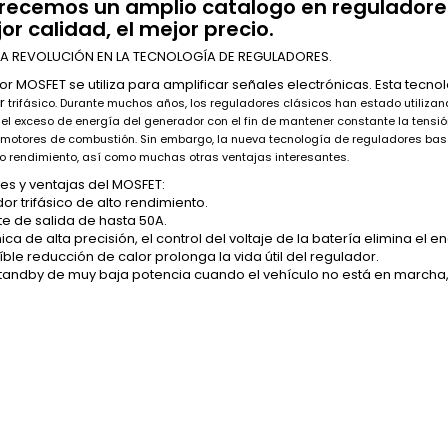
frecemos un amplio catalogo en reguladore
or calidad, el mejor precio.
LA REVOLUCIÓN EN LA TECNOLOGÍA DE REGULADORES.
stor MOSFET se utiliza para amplificar señales electrónicas. Esta tec
or
trifásico. Durante muchos años, los reguladores clásicos han estado utiliza
o el exceso de energía del generador con el fin de mantener constante la tensión
motores de combustión. Sin embargo, la nueva tecnología de reguladores ba
o rendimiento, así como muchas otras ventajas interesantes.
s y ventajas del MOSFET:
or trifásico de alto rendimiento.
te de salida de hasta 50A.
nica de alta precisión, el control del voltaje de la batería elimina el e
eíble reducción de calor prolonga la vida útil del regulador.
tandby de muy baja potencia cuando el vehículo no está en marcha, 