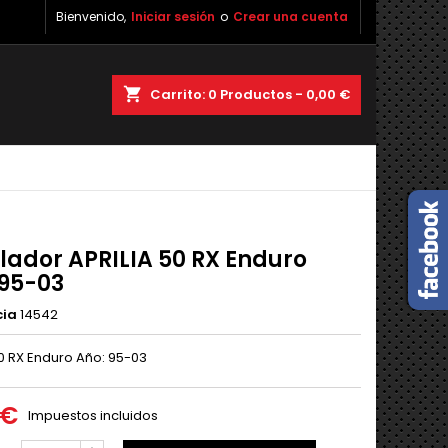
Bienvenido,
Iniciar sesión
o
Crear una cuenta
shopping_cart
Carrito:
0
Productos - 0,00 €
lador APRILIA 50 RX Enduro
 95-03
cia
14542
50 RX Enduro Año: 95-03
 €
Impuestos incluidos