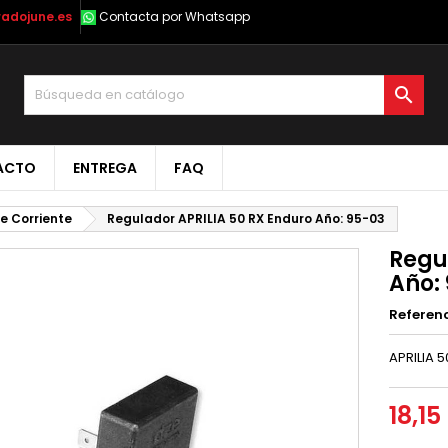
radojune.es
Contacta por Whatsapp

ACTO
ENTREGA
FAQ
e Corriente
Regulador APRILIA 50 RX Enduro Año: 95-03
Regu
Año:
Referen
APRILIA 
18,15