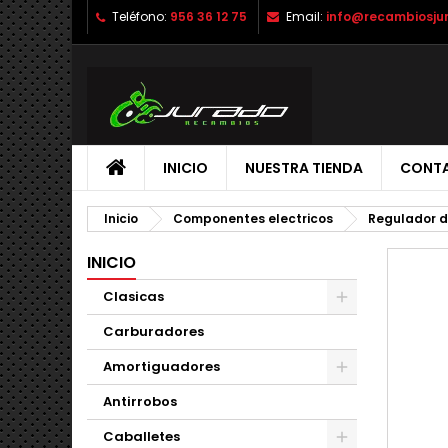
Teléfono:
956 36 12 75
Email:
info@recambiosju
INICIO
NUESTRA TIENDA
CONT
Inicio
Componentes electricos
Regulador d
INICIO
Clasicas
Carburadores
Amortiguadores
Antirrobos
Caballetes