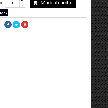
Añadir al carrito
ad

tock
ir