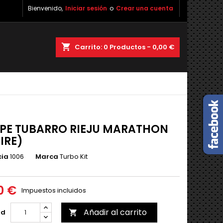
Bienvenido,
Iniciar sesión
o
Crear una cuenta
shopping_cart
Carrito:
0
Productos - 0,00 €
PE TUBARRO RIEJU MARATHON
IRE)
cia
1006
Marca
Turbo Kit
0 €
Impuestos incluidos
Añadir al carrito
ad
