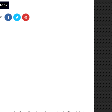
tock
ir