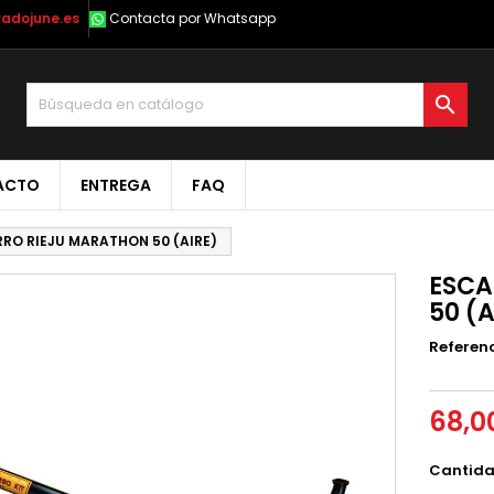
radojune.es
Contacta por Whatsapp

ACTO
ENTREGA
FAQ
RO RIEJU MARATHON 50 (AIRE)
ESCA
50 (A
Referen
68,0
Cantid