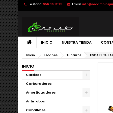
Teléfono:
956 36 12 75
Email:
info@recambiosju
INICIO
NUESTRA TIENDA
CONT
Inicio
Escapes
Tubarros
ESCAPE TUBAR
INICIO
Clasicas
Carburadores
Amortiguadores
Antirrobos
Caballetes