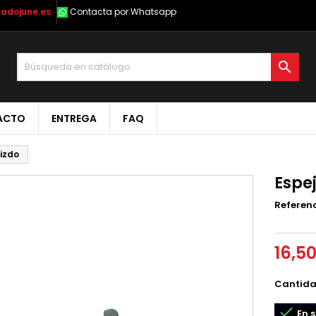
radojune.es
Contacta por Whatsapp

ACTO
ENTREGA
FAQ
 izdo
Espej
Referen
16,5
Cantid

En s