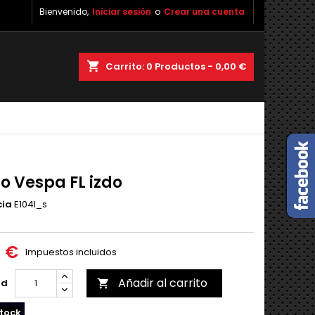
Bienvenido,
Iniciar sesión
o
Crear una cuenta
shopping_cart
Carrito:
0
Productos - 0,00 €
o Vespa FL izdo
cia
E104I_s
0 €
Impuestos incluidos
Añadir al carrito
ad

tock