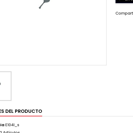
Compart
ES DEL PRODUCTO
ia
E104I_s
2 Artículos