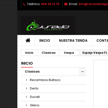
Teléfono:
956 36 12 75
Email:
info@recambiosju
INICIO
NUESTRA TIENDA
CONT
Inicio
Clasicas
Vespa
Espejo Vespa FL
INICIO
Clasicas
Recambios Bultaco
Derbi
Ducati
Gilera