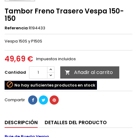
Tambor Freno Trasero Vespa 150-
150
Referencia
R194433
Vespa 150S y P150S
49,69 €
Impuestos incluidos
Añadir al carrito
Cantidad


No hay suficientes productos en stock
Compartir
DESCRIPCIÓN
DETALLES DEL PRODUCTO
Buje de Rueda Vespa