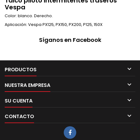
Talco piloto Intermitentes traseros
Vespa
Color: blanco. Derecho.
Aplicación: Vespa PX125, PX150, PX200, P125, 150X
Síganos en Facebook

PRODUCTOS

NUESTRA EMPRESA

SU CUENTA

CONTACTO