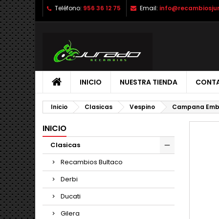
Teléfono:
956 36 12 75
Email:
info@recambiosju
INICIO
NUESTRA TIENDA
CONT
Inicio
Clasicas
Vespino
Campana Embr
INICIO
Clasicas
Recambios Bultaco
Derbi
Ducati
Gilera