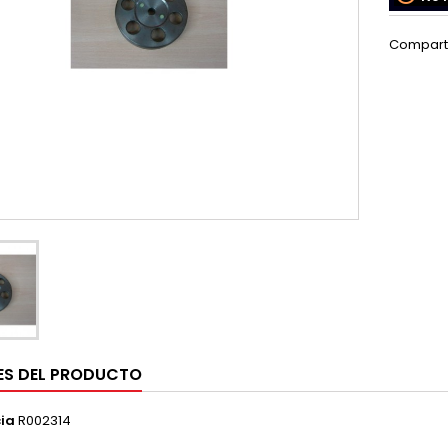
Compart
ES DEL PRODUCTO
ia
R002314