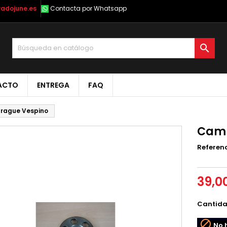
radojune.es
Contacta por Whatsapp

ACTO
ENTREGA
FAQ
ague Vespino
Camp
Referen
39,0
Cantid

No h