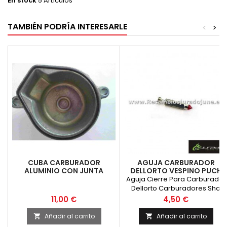
En stock
5 Artículos
TAMBIÉN PODRÍA INTERESARLE
<
>
CUBA CARBURADOR
AGUJA CARBURADOR
ALUMINIO CON JUNTA
DELLORTO VESPINO PUCH
DELLORTO SHA
RIEJU TERROT
Aguja Cierre Para Carburador
Dellorto Carburadores Sha
Aplicaciones: Puch, Derbi, Rieju
Precio
Precio
11,00 €
4,50 €
Guzzi....
Añadir al carrito
Añadir al carrito

