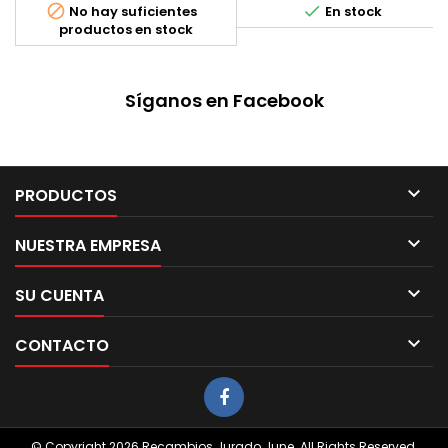


No hay suficientes
En stock
productos en stock
Síganos en Facebook

PRODUCTOS

NUESTRA EMPRESA

SU CUENTA

CONTACTO
© Copyright 2026 Recambios Jurado June. All Rights Reserved.