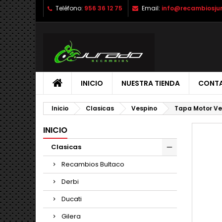
Teléfono:
956 36 12 75
Email:
info@recambiosju
INICIO
NUESTRA TIENDA
CONT
Inicio
Clasicas
Vespino
Tapa Motor Ves
INICIO
Clasicas
Recambios Bultaco
Derbi
Ducati
Gilera