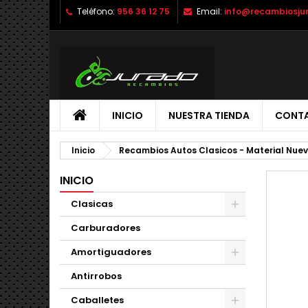
Teléfono:
956 36 12 75
Email:
info@recambiosju
INICIO
NUESTRA TIENDA
CONT
Inicio
Recambios Autos Clasicos - Material Nue
INICIO
Clasicas
Carburadores
Amortiguadores
Antirrobos
Caballetes