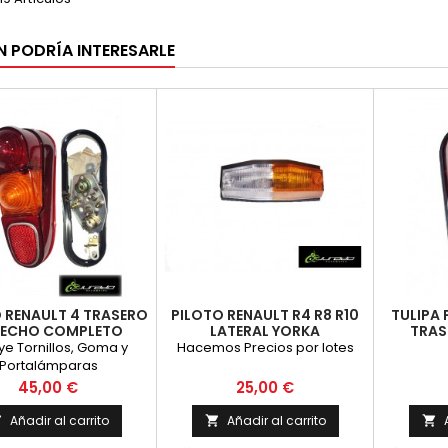
N PODRÍA INTERESARLE
 RENAULT 4 TRASERO
PILOTO RENAULT R4 R8 R10
TULIPA 
RECHO COMPLETO
LATERAL YORKA
TRAS
ye Tornillos, Goma y
Hacemos Precios por lotes
Portalámparas
Precio
Precio
45,00 €
25,00 €
Añadir al carrito
Añadir al carrito


