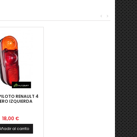
<
>
PILOTO RENAULT 4
ERO IZQUIERDA
Precio
18,00 €
Añadir al carrito