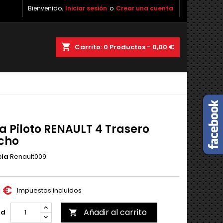
Bienvenido,
Iniciar sesión
o
Crear una cuenta
shopping_cart
Carrito:
0
Productos - 0,00 €
a Piloto RENAULT 4 Trasero
cho
cia
Renault009
0 €
Impuestos incluidos
Añadir al carrito
ad
