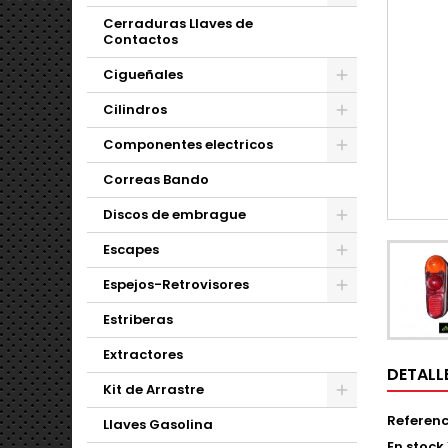
Cerraduras Llaves de
Contactos
Cigueñales
Cilindros
Componentes electricos
Correas Bando
Discos de embrague
Escapes
Espejos-Retrovisores
Estriberas
Extractores
DETALL
Kit de Arrastre
Referenc
Llaves Gasolina
En stock