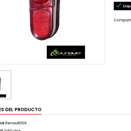

Liqu
Compart
ES DEL PRODUCTO
ia
Renault009
19 Artículos