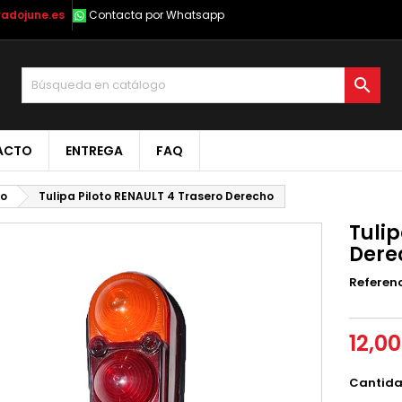
radojune.es
Contacta por Whatsapp

ACTO
ENTREGA
FAQ
vo
Tulipa Piloto RENAULT 4 Trasero Derecho
Tulip
Dere
Referen
12,0
Cantid