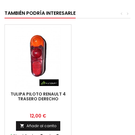
TAMBIÉN PODRÍA INTERESARLE
<
>
TULIPA PILOTO RENAULT 4
TRASERO DERECHO
Precio
12,00 €
Añadir al carrito
