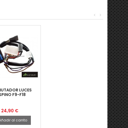
<
>
UTADOR LUCES
SPINO F9-F18
Precio
24,90 €
Añadir al carrito