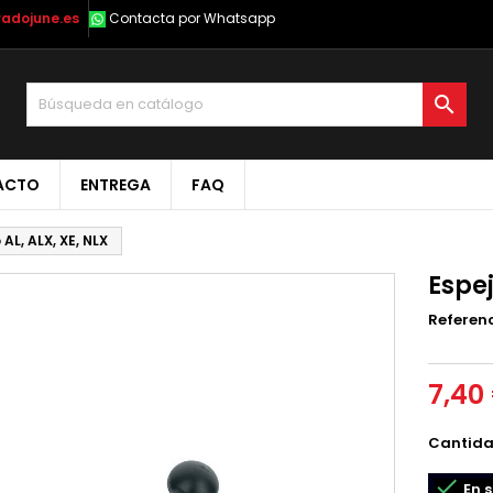
radojune.es
Contacta por Whatsapp

ACTO
ENTREGA
FAQ
AL, ALX, XE, NLX
Espej
Referen
7,40
Cantid

En s