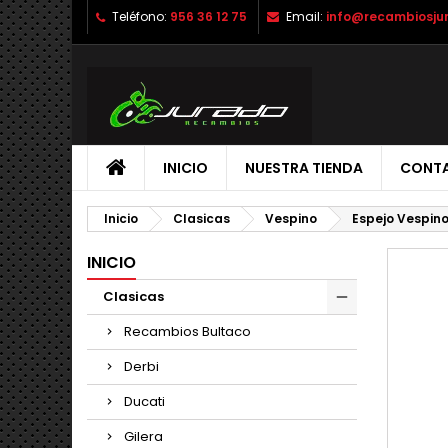
Teléfono:
956 36 12 75
Email:
info@recambiosju
INICIO
NUESTRA TIENDA
CONT
Inicio
Clasicas
Vespino
Espejo Vespino 
INICIO
Clasicas
Recambios Bultaco
Derbi
Ducati
Gilera