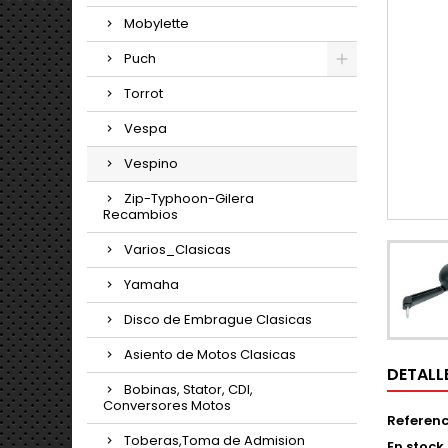
Mobylette
Puch
Torrot
Vespa
Vespino
Zip-Typhoon-Gilera
Recambios
Varios_Clasicas
Yamaha
Disco de Embrague Clasicas
Asiento de Motos Clasicas
DETALL
Bobinas, Stator, CDI,
Conversores Motos
Referenc
Toberas,Toma de Admision
En stock