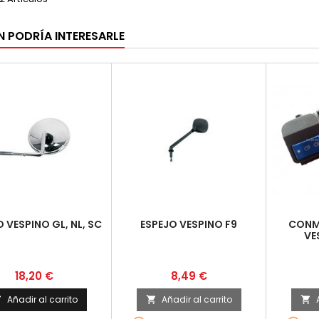
N PODRÍA INTERESARLE
 VESPINO GL, NL, SC
ESPEJO VESPINO F9
CONM
VE
Precio
Precio
18,20 €
8,49 €
Añadir al carrito
Añadir al carrito


