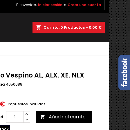
Bienvenido,
Iniciar sesión
o
Crear una cuenta
shopping_cart
Carrito:
0
Productos - 0,00 €
o Vespino AL, ALX, XE, NLX
cia
4050088
 €
Impuestos incluidos
Añadir al carrito
ad

tock